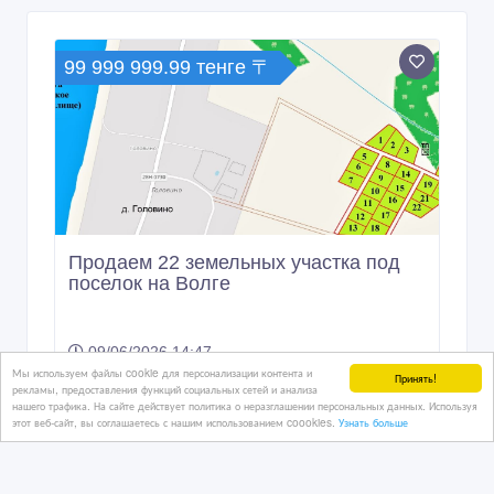
99 999 999.99 тенге 〒
Продаем 22 земельных участка под
поселок на Волге
09/06/2026 14:47
Мы используем файлы cookie для персонализации контента и
Дома, дачи, земельные участки
Принять!
рекламы, предоставления функций социальных сетей и анализа
Казахстан, Астана
нашего трафика. На сайте действует политика о неразглашении персональных данных. Используя
этот веб-сайт, вы соглашаетесь с нашим использованием coookies.
Узнать больше
450 €