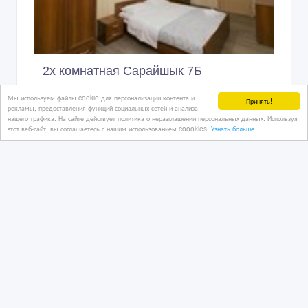
2х комнатная Сарайшык 7Б
Мы используем файлы cookie для персонализации контента и
Принять!
рекламы, предоставления функций социальных сетей и анализа
нашего трафика. На сайте действует политика о неразглашении персональных данных. Используя
02/02/2024 08:33
этот веб-сайт, вы соглашаетесь с нашим использованием coookies.
Узнать больше
Сдам квартиру
Казахстан, Астана
10 000 тенге 〒