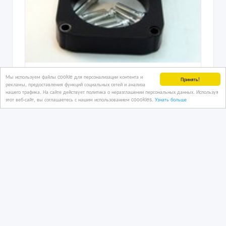
Проставки для увеличения клиренса
Мы используем файлы cookie для персонализации контента и
Принять!
авто
рекламы, предоставления функций социальных сетей и анализа
нашего трафика. На сайте действует политика о неразглашении персональных данных. Используя
этот веб-сайт, вы соглашаетесь с нашим использованием coookies.
Узнать больше
3 дн. назад
Автозапчасти
Казахстан, Астана
90 000 тенге 〒