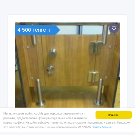
4 500 тенге 〒
Мы используем файлы cookie для персонализации контента и
Принять!
рекламы, предоставления функций социальных сетей и анализа
нашего трафика. На сайте действует политика о неразглашении персональных данных. Используя
этот веб-сайт, вы соглашаетесь с нашим использованием coookies.
Узнать больше
фурнитура для сантехнических кабин