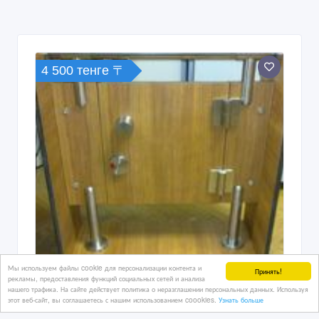
4 500 тенге 〒
Мы используем файлы cookie для персонализации контента и
Принять!
рекламы, предоставления функций социальных сетей и анализа
нашего трафика. На сайте действует политика о неразглашении персональных данных. Используя
этот веб-сайт, вы соглашаетесь с нашим использованием coookies.
Узнать больше
фурнитура для сантехнических кабин