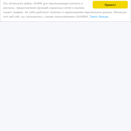
Мы используем файлы cookie для персонализации контента и
Принять!
рекламы, предоставления функций социальных сетей и анализа
нашего трафика. На сайте действует политика о неразглашении персональных данных. Используя
02/02/2024 08:33
этот веб-сайт, вы соглашаетесь с нашим использованием coookies.
Узнать больше
Сдам квартиру
Казахстан, Астана
10 000 тенге 〒
2х комнатная Сарайшык 9