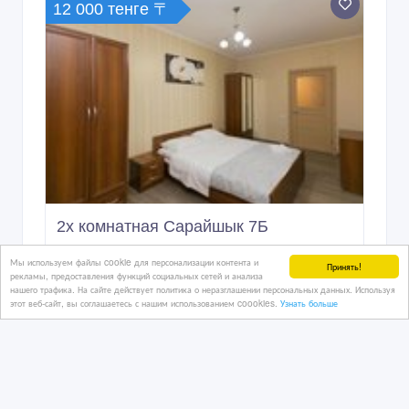
12 000 тенге 〒
2х комнатная Сарайшык 7Б
Мы используем файлы cookie для персонализации контента и
Принять!
рекламы, предоставления функций социальных сетей и анализа
нашего трафика. На сайте действует политика о неразглашении персональных данных. Используя
02/02/2024 08:33
этот веб-сайт, вы соглашаетесь с нашим использованием coookies.
Узнать больше
Сдам квартиру
Казахстан, Астана
10 000 тенге 〒