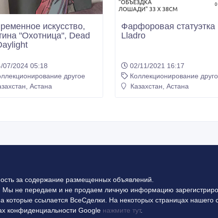
ременное искусство,
Фарфоровая статуэтка
тина "Охотница", Dead
Lladro
aylight
/07/2024 05:18
02/11/2021 16:17
оллекционирование другое
Коллекционирование друг
захстан, Астана
Казахстан, Астана
ность за содержание размещенных объявлений.
 Мы не передаем и не продаем личную информацию зарегистриро
на которые ссылается ВсеСделки. На некоторых страницах нашего 
илах конфиденциальности Google
нажмите тут
.