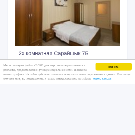
2х комнатная Сарайшык 7Б
Мы используем файлы cookie для персонализации контента и
Принять!
рекламы, предоставления функций социальных сетей и анализа
нашего трафика. На сайте действует политика о неразглашении персональных данных. Используя
02/02/2024 08:33
этот веб-сайт, вы соглашаетесь с нашим использованием coookies.
Узнать больше
Сдам квартиру
Казахстан, Астана
10 000 тенге 〒