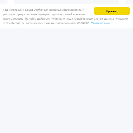
Мы используем файлы cookie для персонализации контента и
Принять!
рекламы, предоставления функций социальных сетей и анализа
нашего трафика. На сайте действует политика о неразглашении персональных данных. Используя
этот веб-сайт, вы соглашаетесь с нашим использованием coookies.
Узнать больше
Продаю аранжировки
(инструменталы) в стиле рэп (хип-
хоп)
04/06/2026 07:58
Аудио, видео, фото - разное
Казахстан, Астана