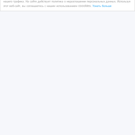
нашего трафика. На сайте действует политика о неразглашении персональных данных. Используя
07/08/2025 17:25
этот веб-сайт, вы соглашаетесь с нашим использованием coookies.
Узнать больше
Видеотехника
Казахстан, Астана
профессиональный проектор и
проектор 3Д, 4К, 8К
07/08/2025 17:25
Видеотехника
Казахстан, Астана