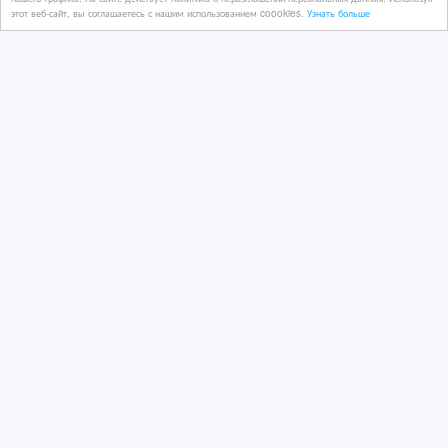
этот веб-сайт, вы соглашаетесь с нашим использованием coookies.
Узнать больше
08/10/2024 09:59
Полиграфическое оборудование
Казахстан, Астана
350 000 тенге 〒