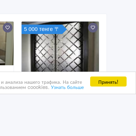
5 000 тенге 〒
Принять!
и анализа нашего трафика. На сайте
ользованием coookies.
Узнать больше
Зеркало и зеркальное
панно
11 час. назад
луги
Ремонтно-строительные услуги