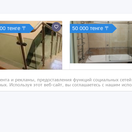
000 тенге 〒
50 000 тенге 〒
нта и рекламы, предоставления функций социальных сетей 
ых. Используя этот веб-сайт, вы соглашаетесь с нашим исп
аждение и перила из
душевые кабинки и
кла
перегородки на заказ
 час. назад
11 час. назад
емонтно-строительные услуги
Ремонтно-строительные ус