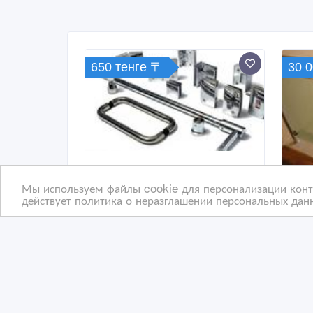
650 тенге 〒
30 
Мы используем файлы cookie для персонализации конте
действует политика о неразглашении персональных данн
Фурнитура для стекла
Огр
сте
11 час. назад
11
Ремонтно-строительные услуги
Р