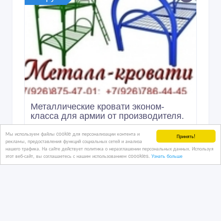
Металлические кровати эконом-
класса для армии от производителя.
Мы используем файлы cookie для персонализации контента и
Принять!
рекламы, предоставления функций социальных сетей и анализа
2 дн. назад
нашего трафика. На сайте действует политика о неразглашении персональных данных. Используя
этот веб-сайт, вы соглашаетесь с нашим использованием coookies.
Узнать больше
Мебель и интерьер, продажа мебели для дома и пред
Казахстан, Астана
4 990 тенге 〒