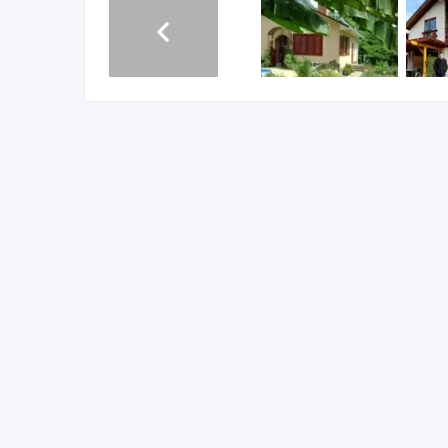
Полное сопровождение в покупке недвижимости, з
ключ. Помогу снять квартиру, комнату, апартаменты