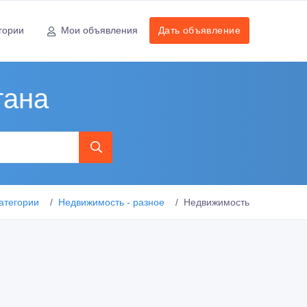
гории
Мои объявления
Дать объявление
тана
атегории
Недвижимость - разное
Недвижимость