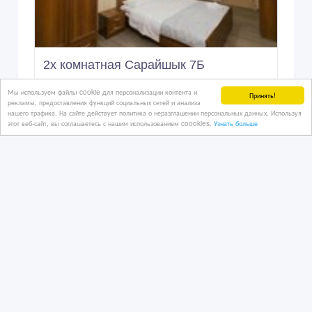
2х комнатная Сарайшык 7Б
Мы используем файлы cookie для персонализации контента и
Принять!
рекламы, предоставления функций социальных сетей и анализа
нашего трафика. На сайте действует политика о неразглашении персональных данных. Используя
02/02/2024 08:33
этот веб-сайт, вы соглашаетесь с нашим использованием coookies.
Узнать больше
Сдам квартиру
Казахстан, Астана
10 000 тенге 〒