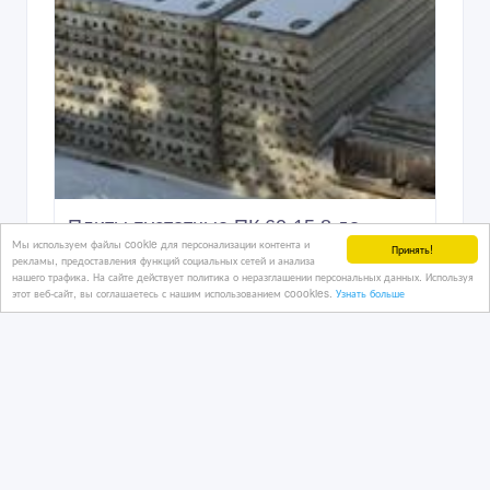
Плиты пустотные ПК 60-15.8 до
Мы используем файлы cookie для персонализации контента и
объекта в Астану
Принять!
рекламы, предоставления функций социальных сетей и анализа
нашего трафика. На сайте действует политика о неразглашении персональных данных. Используя
этот веб-сайт, вы соглашаетесь с нашим использованием coookies.
Узнать больше
9 дн. назад
Бетон, ЖБИ, цемент
Казахстан, Астана
18 900 тенге 〒