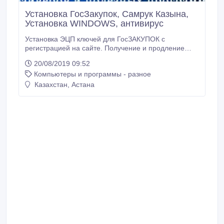
Установка ГосЗакупок, Самрук Казына,
Установка WINDOWS, антивирус
Установка ЭЦП ключей для ГосЗАКУПОК с
регистрацией на сайте. Получение и продление
ЭЦП сертификатов. Настройка на сайте САМРУК
20/08/2019 09:52
КАЗЫНА, Регистрация на сайте Недропользователя
Компьютеры и программы - разное
Установка WINDOWS XP/ 7 без потери данных.
Установка антивирусных программ Установка и
Казахстан, Астана
подбор драйверов Подключение сканеров,
принтеров, МФУ.