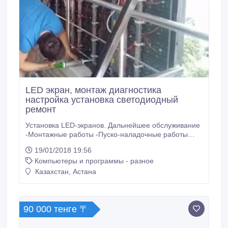
LED экран, монтаж диагностика
настройка установка светодиодный
ремонт
Установка LED-экранов. Дальнейшее обcлуживание
-Монтажные работы -Пуско-наладочные работы
-Диагностика -Замена модулей и других
19/01/2018 19:56
комплектующих -Проведение мероприятий с
Компьютеры и программы - разное
использованием LED-экрана Также возможна
поставка светодиодных экранов по Вашему заказу..
Казахстан, Астана
90 000 тенге 〒