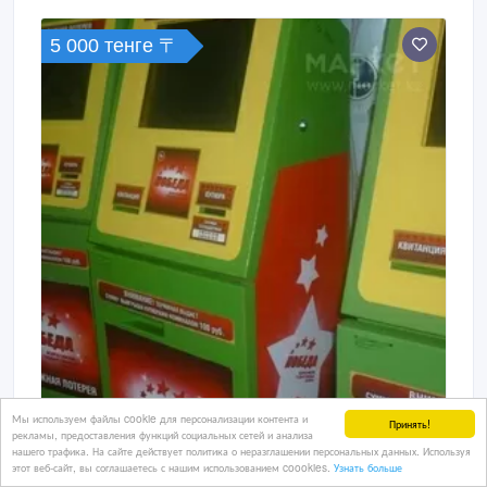
5 000 тенге 〒
Мы используем файлы cookie для персонализации контента и
Принять!
рекламы, предоставления функций социальных сетей и анализа
ремонт лоторейных терминалов с
нашего трафика. На сайте действует политика о неразглашении персональных данных. Используя
этот веб-сайт, вы соглашаетесь с нашим использованием coookies.
Узнать больше
выездом в астане