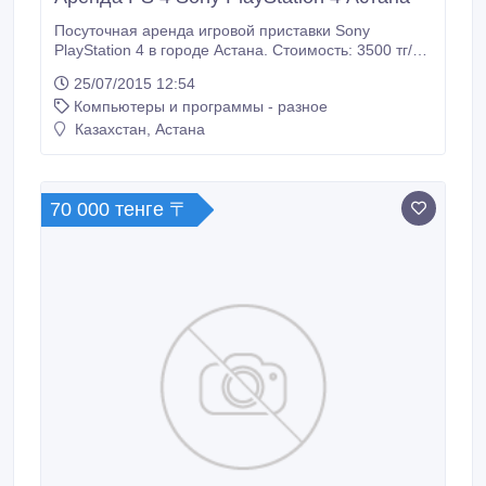
Посуточная аренда игровой приставки Sony
PlayStation 4 в городе Астана. Стоимость: 3500 тг/
сутки понедельник-четверг; 4000 тг/сутки пятница-
25/07/2015 12:54
воскресенье; ВНИМАНИЕ! Действует АКЦИЯ
Компьютеры и программы - разное
1+1=3!!! Постоянным клиентам СКИДКИ!!! При себе
иметь удостоверение личности. Все вопросы по
Казахстан, Астана
телефону: +7.
70 000 тенге 〒