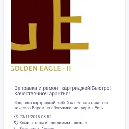
Заправка и ремонт картриджей!Быстро!
Качественно!Гарантия!
Заправка картриджей любой сложности.гарантия
качества.Берем на обслуживание фирмы.Есть
возможность на выезд в любой точки города.Наш
23/11/2015 08:52
адрес: г.Астана ул.Иманова 19 БЦ "Деловой Дом
Компьютеры и программы - разное
"Алма-Ата", 9 этаж, 909 Е Тел.:+7 (7172) 78 73 76
Моб.: +7 778 843 08 04.
Казахстан, Астана