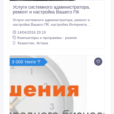
Услуги системного администратора,
ремонт и настройка Вашего ПК
Услуги системного администратора, ремонт и
настройка Вашего ПК, настройка Интернета.
Настройка локальной сети, настройка беспроводной
14/04/2016 20:19
сети Wi-Fi, переустановка, восстановление Windows
Компьютеры и программы - разное
XP, 7, 8. Также производим чистку системы,
оптимизацию системы Windows. Настройка JAVA!
Казахстан, Астана
Резервное копирование, всей информации с
жесткого диска.
3 000 тенге 〒