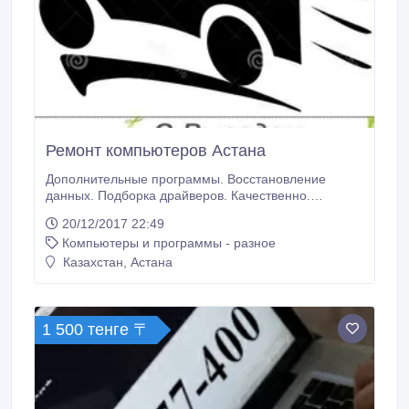
Ремонт компьютеров Астана
Дополнительные программы. Восстановление
данных. Подборка драйверов. Качественно.
Недорого. Выезд. Установка, переустановка
20/12/2017 22:49
Windows - 7, 8, 10 (без потери данных).
Компьютеры и программы - разное
Лицензионные Антивирусы, очистка от вирусов.
Microsoft Office (2003, 2007, 2010, 2013). Установка
Казахстан, Астана
программ (Microsoft Office, Adobe Photoshop,
CorelDraw, AutoCAD, 3Dmax, Arhikad, Indizain и
многое другое).
1 500 тенге 〒