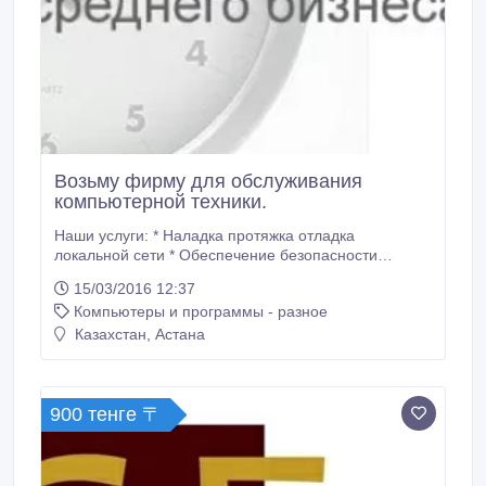
Возьму фирму для обслуживания
компьютерной техники.
Наши услуги: * Наладка протяжка отладка
локальной сети * Обеспечение безопасности
информации * Поддержка сетевого оборудования,
15/03/2016 12:37
настройка офисного оборудования * Удаленное
Компьютеры и программы - разное
администрирование, * Поможем с закупкой
офисного оборудования * Настройка серверов,
Казахстан, Астана
прокси сервера, установка Windows XP, 7, 8, 10 а
так же всех офисных программ.
900 тенге 〒