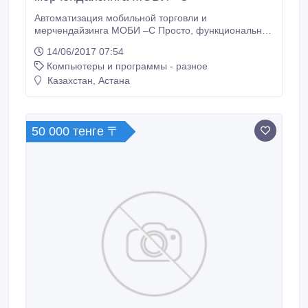
Автоматизация мобильной торговли и
мерчендайзинга МОБИ –С Просто, функционально,
недорого Все виды мобильной торговли могут быть
14/06/2017 07:54
успешно автоматизированы с помощью «Моби-С».
Компьютеры и программы - разное
Эта система контроля и сбора данных позволяет
ускорить работу специалистов и торговых агентов.
Казахстан, Астана
Мгновенная обработка различной
мерчандайзинговой информации позволяет сделать
работу удобной и эффективной.
50 000 тенге 〒