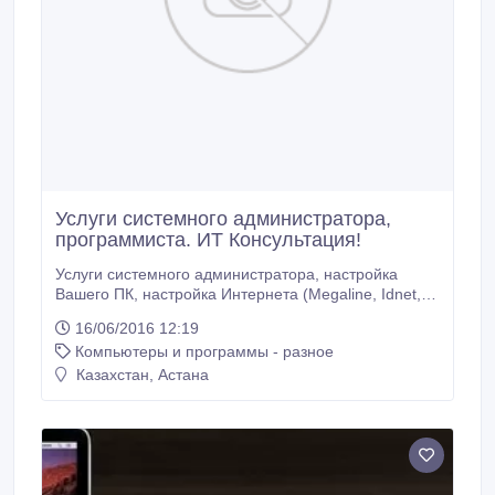
Услуги системного администратора,
программиста. ИТ Консультация!
Услуги системного администратора, настройка
Вашего ПК, настройка Интернета (Megaline, Idnet,
Beeline). Настройка локальной сети, настройка
16/06/2016 12:19
беспроводной сети Wi-Fi, установка, переустановка,
Компьютеры и программы - разное
восстановление Windows XP, Vista, 7, 8. Также
производим чистку системы, оптимизацию системы
Казахстан, Астана
Windows. Резервное копирование, всей
информации с жесткого диска.