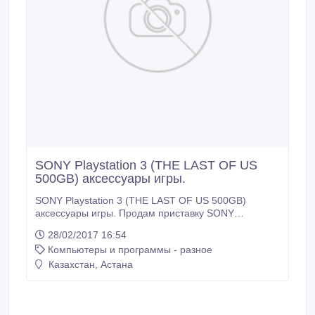
SONY Playstation 3 (THE LAST OF US
500GB) аксессуары игры.
SONY Playstation 3 (THE LAST OF US 500GB)
аксессуары игры. Продам приставку SONY
Playstation 3 в комплекте с аксессуарами: 1.
28/02/2017 16:54
Доп.джойстик PS3 Wireless Controller Dual Shock 3
Компьютеры и программы - разное
Black – 1шт. 2. Джойстик беспроводной PS3 Sony
Move Motion Controller – 2шт. 3. Джойстик
Казахстан, Астана
беспроводной PS3 Sony Navigation Controller – 1шт.