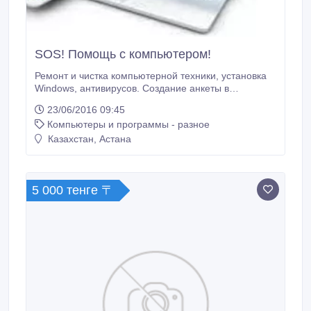
SOS! Помощь с компьютером!
Ремонт и чистка компьютерной техники, установка
Windows, антивирусов. Создание анкеты в
социальных сетях (Одноклассники, Facebook,
23/06/2016 09:45
Skype, создание электронной почты и прочее. Так
Компьютеры и программы - разное
же предоставляю услуги связанные с настройкой
доступа к egov.kz и salyk.kz. Помощь в оформлении
Казахстан, Астана
документов и прочих заказов онлайн.
5 000 тенге 〒