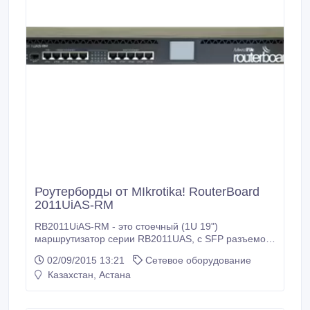
Роутерборды от MIkrotika! RouterBoard
2011UiAS-RM
RB2011UiAS-RM - это стоечный (1U 19")
маршрутизатор серии RB2011UAS, с SFP разъемом
для гигабитных SFP-трансиверов и идеальным
02/09/2015 13:21
Сетевое оборудование
решением для сетей FTTH (Fiber To The Home).
Казахстан, Астана
RB2011UiAS-RM имеет 11 портов: один Gigabit SFP
разъем, пять портов Gigabit Ethernet и пять Ethernet
портов. Питание может быть включено как в разъем