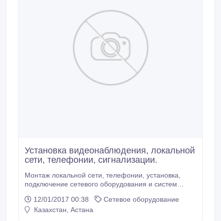
Установка видеонаблюдения, локальной
сети, телефонии, сигнализации.
Монтаж локальной сети, телефонии, установка,
подключение сетевого оборудования и систем
пожарной и охраной сигнализации, под ключ.
12/01/2017 00:38
Сетевое оборудование
Монтаж установка, прокладка любой слаботочной
Казахстан, Астана
сети. Настройка АТС, настройка локальной сети,
настройка видео наблюдения. Звоните по любым