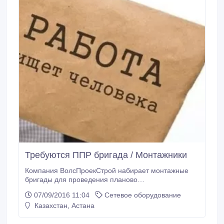
Требуются ППР бригада / Монтажники
Компания ВолсПроекСтрой набирает монтажные
бригады для проведения планово
прафелактических работ. Обязанности: -
07/09/2016 11:04
Сетевое оборудование
Проведения планово профилактических работ на
Казахстан, Астана
сети FTTB ( в подъездах, на тех. этаже, в подвалах
жилых домов) - Переключения абонентов на ДРС (