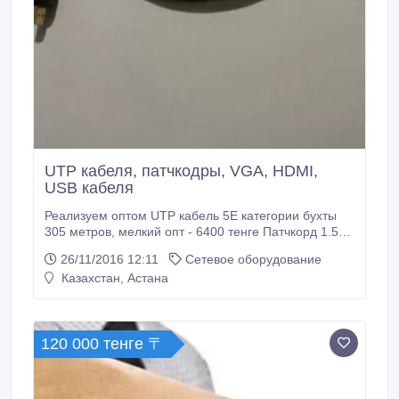
UTP кабеля, патчкодры, VGA, HDMI,
USB кабеля
Реализуем оптом UTP кабель 5Е категории бухты
305 метров, мелкий опт - 6400 тенге Патчкорд 1.5
метра - 90 тенге, Патчкорд 3 метра - 140 тенге,
26/11/2016 12:11
Сетевое оборудование
Патчкорд 5 метров - 240 тенге, Патчкорд 10 метров
Казахстан, Астана
- 390 тенге HDMI кабель 1.5 метра - 450 тенге,
HDMI кабель 3 метра - 690 тенге, HDMI кабель 5
метров - 950 тенге, HDMI кабель 10 метров - 1780
тенге, HDMI кабель 20 метров - 4100 тенге VGA
120 000 тенге 〒
кабель 15М15М 1.