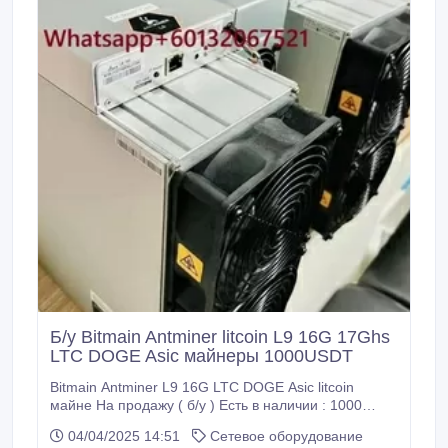
Б/у Bitmain Antminer litcoin L9 16G 17Ghs
LTC DOGE Asic майнеры 1000USDT
Bitmain Antminer L9 16G LTC DOGE Asic litcoin
майне На продажу ( б/у ) Есть в наличии : 1000
USDT Asic майнер Bitmain Antminer L9 Хэшрейт —
04/04/2025 14:51
Сетевое оборудование
16 GH/s / 17GH/S Добываемые монеты —