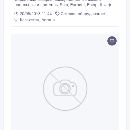
напольные и настенны Ship, Euronet, Estap, Шкаф
моноблочный 33U 600х600х1700 Optronics.
20/05/2013 11:44
Сетевое оборудование
Серверы Dell, HP, Intel, Открытые стойки,
Казахстан, Астана
Аксессуары для шкафов и стоек , Кабельный канал
Mutlusan , кабель UTP.FTP S-FTP- (3M. Ship.) Пач
корды, кабельные лотки, Информационные.