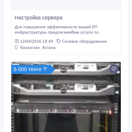
Настройка сервера
Для повышения эффективности вашей ИТ-
инфраструктуры предлагаемВам услуги по
установке, подключению и настройке серверов на
12/04/2016 19:49
Сетевое оборудование
базе ОС WindowsServer. Установка сервера
Казахстан, Астана
включает в себя установку и настройку основных
служб для работы вашей сети. Основные службы и
сервисы, используемые в локальной сети это: •
Контроллер домена (аутентификация, авторизация,
5 000 тенге 〒
права доступа и т.