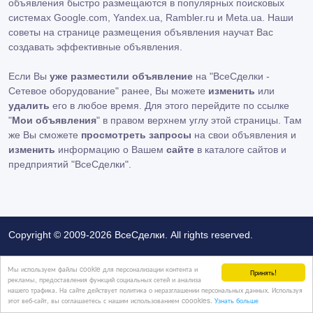
объявления быстро размещаются в популярных поисковых
системах Google.com, Yandex.ua, Rambler.ru и Meta.ua. Наши
советы на странице размещения объявления научат Вас
создавать эффективные объявления.
Если Вы
уже разместили объявление
на "ВсеСделки -
Сетевое оборудование" ранее, Вы можете
изменить
или
удалить
его в любое время. Для этого перейдите по ссылке
"
Мои объявления
" в правом верхнем углу этой страницы. Там
же Вы сможете
просмотреть запросы
на свои объявления и
изменить
информацию о Вашем
сайте
в каталоге сайтов и
предприятий "ВсеСделки".
Copyright © 2009-2026 ВсеСделки. All rights reserved.
Администрация сайта ВсеСделки не несет ответственность за
Мы используем файлы cookie для персонализации контента и
Принять!
рекламы, предоставления функций социальных сетей и анализа
содержание размещенных объявлений.
нашего трафика. На сайте действует политика о неразглашении персональных данных. Используя
Мы ценим конфиденциальность наших пользователей. Мы не
этот веб-сайт, вы соглашаетесь с нашим использованием coookies.
Узнать больше
передаем и не продаем личную информацию