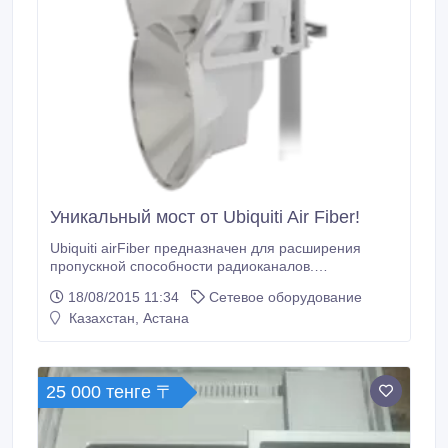
Уникальный мост от Ubiquiti Air Fiber!
Ubiquiti airFiber предназначен для расширения
пропускной способности радиоканалов.
Преимущества airFiber: Простое обслуживание и
18/08/2015 11:34
Сетевое оборудование
установка airFiber может быть развернут в любом
Казахстан, Астана
месте очень быстро и с минимальными затратами,
что позволяет провести высокоскоростной Интернет
даже в самые удаленные участки Развёртывание по
принципу Plug and Play Работайте с
25 000 тенге 〒
Ubiquiti airFiber по всему миру без лицензии*
24GHz.