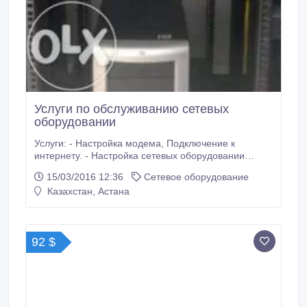
Услуги по обслуживанию сетевых
оборудовании
Услуги: - Настройка модема, Подключение к
интернету. - Настройка сетевых оборудовании
Сisco, HP, D-Link, Mikrotik. - Монтаж, настройка
15/03/2016 12:36
Сетевое оборудование
компьютеров локальных сетей (ЛВС) -
Казахстан, Астана
Проектирование и монтаж СКС - Проектирование и
монтаж беспроводных сетей (Wi-Fi, Unifi) -
Обслуживание серверов (DHCP, Proxy, .
92 $