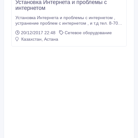
Установка Интернета и проблемы с
интернетом
Установка Интернета и проблемы с интернетом ,
устранение проблем с интернетом , и т.д тел. 8-702-
13-77-400. Установка, переустановка Windows XP,
20/12/2017 22:48
Сетевое оборудование
Vista, 7, 8, 10 (без потери данных). Лицензионные
Казахстан, Астана
Антивирусы. Microsoft Office (2003, 2007, 2010,
2013). Помощь в госзакупках, кабинет налог. Соно,
установка и настройка Java и тд.