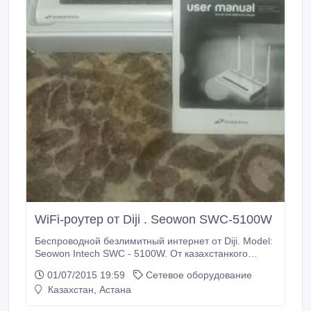
WiFi-роутер от Diji . Seowon SWC-5100W
Беспроводной безлимитный интернет от Diji. Model:
Seowon Intech SWC - 5100W. От казахстанкого
интернет провайдера Diji. Устройство раздает
01/07/2015 19:59
Сетевое оборудование
интернет по беспроводной сети WiFi и по локальной
Казахстан, Астана
сети. Абонентская плата: от 3500 тг. в месяц,
скорость от 2, 5 Мбит/сек. Также акция от