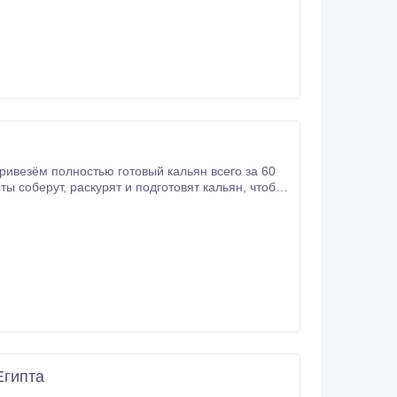
ктам и регулярным поставкам.
ривезём полностью готовый кальян всего за 60
, чистое оборудование и
Египта