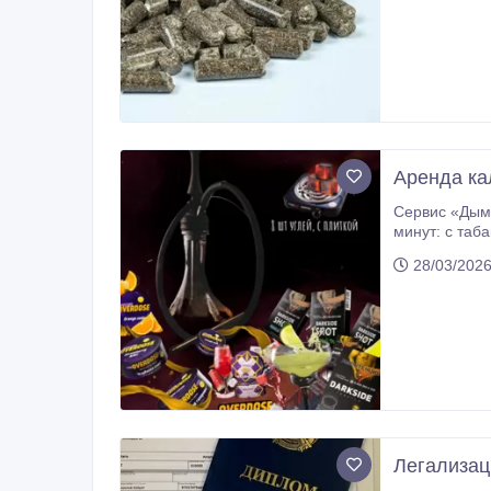
Аренда ка
Сервис «Дым 
минут: с табаком, углями и всем необходимым оборудованием. Наши специалисты соберут, раск
вы сразу могли 
28/03/2026
высокий уров
Легализац