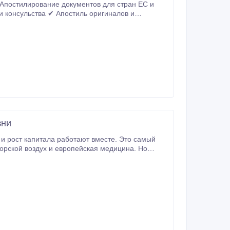
 Срочные услуги Работаем 10 лет,
зни
мыми урбанизациями,