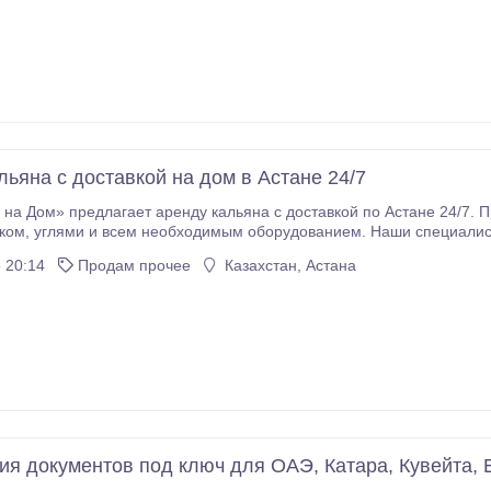
партнерства и собственная логистика Готовы к долгосрочным контра
льяна с доставкой на дом в Астане 24/7
на Дом» предлагает аренду кальяна с доставкой по Астане 24/7. П
урят и подготовят кальян, чтобы
наслаждаться процессом. В наличии большой выбор премиальных табаков и вкусов
 20:14
Продам прочее
Казахстан, Астана
ень сервиса.
ия документов под ключ для ОАЭ, Катара, Кувейта, 