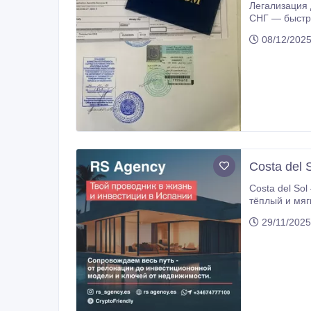
Легализация документов под ключ для
СНГ — быстро, официально, с полной гарантией. ✔ Легализация через МИД РК и консульства ✔ Апос
нотариальных к
08/12/2025
более 100+ р
Costa del 
Costa del Sol — одно из немногих м
тёплый и мягкий климат Ев
главное — Costa 
29/11/2025
закрытыми к