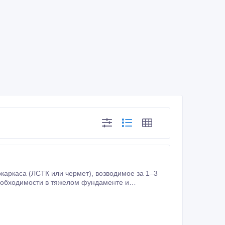
 или чермет), возводимое за 1–3
возможностью создания свободных пролетов до 100 метров без внутренних колонн, обеспечивая долговечность.