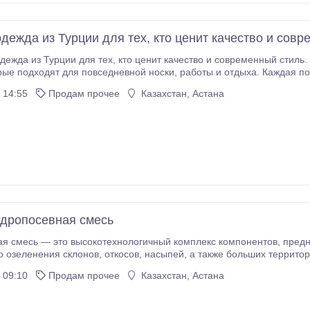
одежда из Турции для тех, кто ценит качество и сов
кто ценит качество и современный стиль. Мы предлагаем продуманные и удобные
ортименте представлены: • Стильные костюмы, которые формируют цельный и
 14:55
Продам прочее
Казахстан, Астана
читанная на комфорт при любой активности • Современные расцветки и модели,
 модным тенденциям • Изделия, выполненные из качественных материалов и отличающиеся
 время на долгие
одящих решений.
идропосевная смесь
— это высокотехнологичный комплекс компонентов, предназначенный для быстрого, эффективного и
равномерного озеленения склонов, откосов, н
 09:10
Продам прочее
Казахстан, Астана