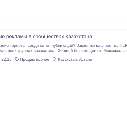
е рекламы в сообществах Казахстана
реди сотен публикаций? Закреплю ваш пост на ПЕРВОМ месте в разделе «Актуальное» в
ана. -30 дней без смещения -Максимальная видимость для участников группы -Больше
просмотров, обращений и клиентов Напишите для уточнения условий.
 22:15
Продам прочее
Казахстан, Астана