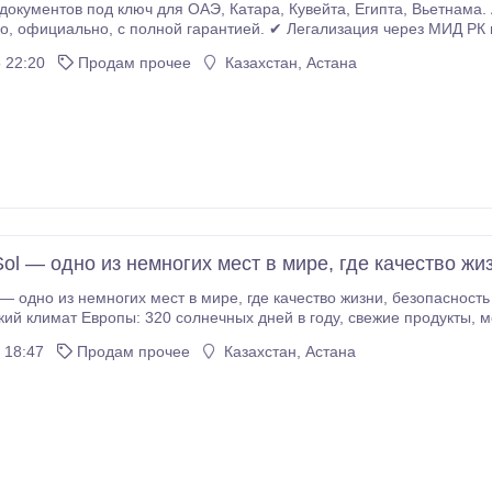
 ОАЭ, Катара, Кувейта, Египта, Вьетнама. Апостилирование документов для стран ЕС и
тиль оригиналов и
опий ✔ Перевод документов на 57 языков мира ✔ Нотариальное заверение ✔
 22:20
Продам прочее
Казахстан, Астана
еальных отзывов в Google.
Sol — одно из немногих мест в мире, где качество жи
ест в мире, где качество жизни, безопасность и рост капитала работают вместе. Это самый
ропы: 320 солнечных дней в году, свежие продукты, морской воздух и европейская медицина. Но
del Sol считается одним из самых безопасных и стабильных регионов Европы, с охраняе
 18:47
Продам прочее
Казахстан, Астана
омьюнити и высоким уровнем частной медицины.