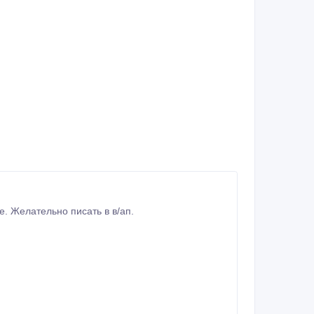
туральные, экологически чистые, качественные. Желательно писать в в/ап.