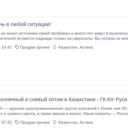
чь в любой ситуации!
 знают источника своей проблемы и много лет живут в мучительном поиске 
ются надежды только на сверхсилы. Вы попали ко мне не случайно! * ваша жизнь улучшится во всех
 14:42
Продам прочее
Казахстан, Астана
олнечный и соевый оптом в Казахстане - ГК Юг Руси
» — крупная агропромышленная группа компаний с более чем 30-л
асел. Наши клиенты — Россия и зарубежье, уровень повторных закупок — 93,
 07:33
Продам прочее
Казахстан, Астана
од * Опыт экспортных поставок в десятки стран * Гибкие условия