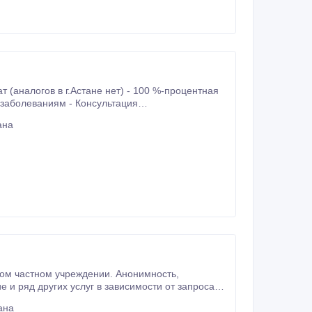
Астане нет) - 100 %-процентная
квалифицированного специалиста *Предусмотрены коллективные (семейные) скидки Конт.
ана
плексе.
ана