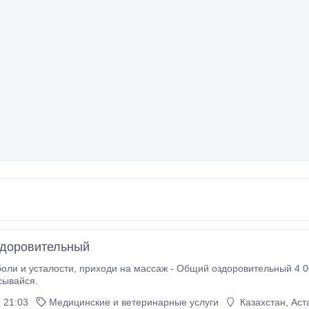
здоровительный
щий оздоровительный 4 000 тг 1 час - Антицеллюлитный 3000 тг 40 мин
сывайся.
 21:03
Медицинские и ветеринарные услуги
Казахстан, Аст