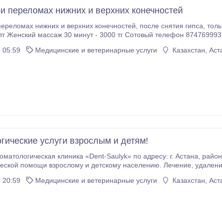
и переломах нижних и верхних конечностей
ереломах нижних и верхних конечностей, после снятия гипса, толь
Женский массаж 30 минут - 3000 тг Сотовый телефон 87476999378 Гулжанат, возраст 40 ле
 05:59
Медицинские и ветеринарные услуги
Казахстан, Аст
гические услуги взрослым и детям!
ическая клиника «Dent-Saulyk» по адресу: г. Астана, район Есиль, ул. Сауран 9. Оказываем все виды
ощи взрослому и детскому населению. Лечение, удаление, протезирование, исправление прикуса. Режим
 20:59
Медицинские и ветеринарные услуги
Казахстан, Аст
 и отбеливание 20%.