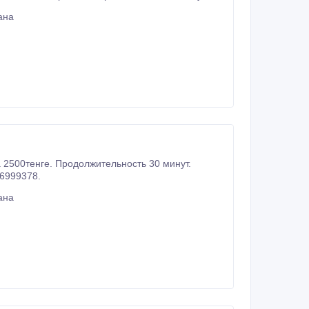
ана
он 87476999378.
ана