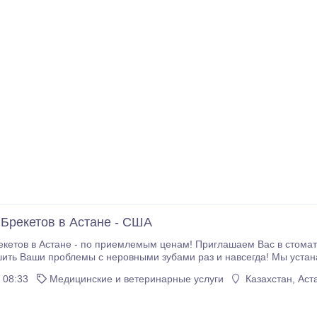
 Брекетов в Астане - США
екетов в Астане - по приемлемым ценам! Приглашаем Вас в стомато
проблемы с неровными зубами раз и навсегда! Мы устанавливаем все популярные виды брекетов
(керамические, сапфировые и тд) и взрослым и подросткам! Ц
 08:33
Медицинские и ветеринарные услуги
Казахстан, Аст