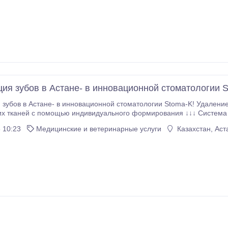
ия зубов в Астане- в инновационной стоматологии S
стане- в инновационной стоматологии Stoma-K! Удаление зуба+Имплантация в один день+Сохранение
й с помощью индивидуального формирования ↓↓↓ Система имплантов в Stoma-K отличается:
 красивую улыбку и
 10:23
Медицинские и ветеринарные услуги
Казахстан, Аст
 от любимой еды! Это намного лучше протезов.