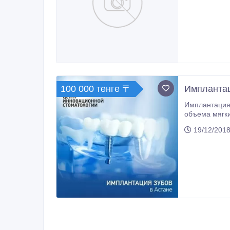
100 000 тенге 〒
Имплантац
Имплантация зубов в А
объема мягких ткане
+Надежностью; +Универсальностью; +Долговечностью; +И удобством в работе; Импланты - вернут вам
19/12/2018
удовольствие