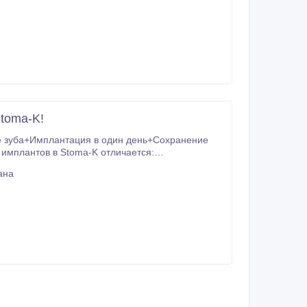
toma-K!
ана