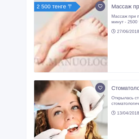
2 500 тенге 〒
Массаж пр
Массаж при п
минут - 2500 тг 
ВЫЕЗДОМ..
27/06/2018
Стоматоло
Открылась стоматолог
стоматологической пом
работы: КРУГЛОСУТОЧНО Вас ждут новогодние скидки!!! Пенсионерам – лечение и удаление 20% Студентам - чистка зубов
13/04/2018
ультразвуком