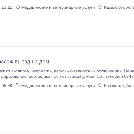
у. Вам стоит только принять что спорт и здоровый организм - это.
 13:22
Медицинские и ветеринарные услуги
Казахстан, Аст
ассаж выезд на дом
гусных отклоненний. Цена 2500тенге. Продолжительность 30 минут.
Медицинское образование, сертификат, 13 лет стажа.Гулжан. Сот. телеф
 05:39
Медицинские и ветеринарные услуги
Казахстан, Аст