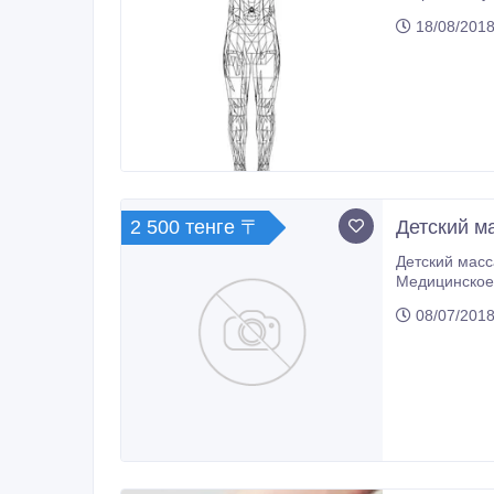
вашу проблем
18/08/2018
2 500 тенге 〒
Детский м
Детский массаж от сколиоза, невралгии, вагусных-валь
08/07/2018