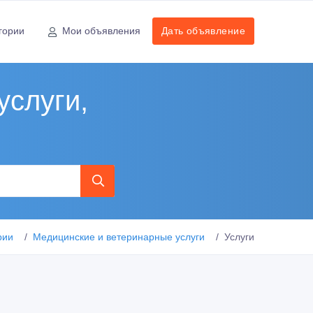
гории
Мои объявления
Дать объявление
услуги,
рии
Медицинские и ветеринарные услуги
Услуги