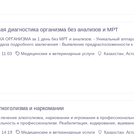
ая диагностика организма без анализов и МРТ
ГАНИЗМА за 1 день без МРТ и анализов: - Уникальный аппарат (аналогов в г.
 11:03
Медицинские и ветеринарные услуги
Казахстан, Аст
лкоголизма и наркомании
ании и игромании в профессиональном частном учреждении. Анонимность,
ссионализм. Реабилитация, кодирование, вшивание и ряд других услуг в зависимости от запроса
клиента. Услуги нарколога, психолога, психотерапевта и коуч-тренеров в ком
 14:19
Медицинские и ветеринарные услуги
Казахстан, Аст