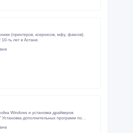
Сервис центр "Сервис+" с Выездом ГАРАНТИЯ! КАЧЕСТВО! ВЫЕЗД БЕСПЛАТНО! 10-ть лет в Астане.
тана
007 Установка дополнительных программ по
тана
нсультации