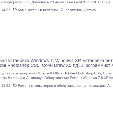
 compaq elite 8300 Диагональ 23 дюйм Core i5-3470 3.2GHz ОЗУ 4Г
 14:37
Компьютеры и ноутбуки
Казахстан, Астана
ная установка Windows 7, Windows XP, установка ан
dobe Photoshop CS5, Corel Draw X5 т.д) .Программист 
становка программ (Microsoft Office, Adobe Photoshop CS5, Corel Draw X5 ,
овка.Настройка.Антивирус.Обслуживание.Ремонт.Windows 7.8.XP.А
реустановка Windows 7, Windows XP Windows 7 Ultimate / Максимальн
 18:52
Ремонт компьютеров и обслуживание
Казахстан, Ас
льная Windows 7 Home Premium / Домашняя расширенная Windows
Starter / Начальная 