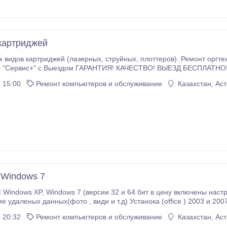
картриджей
ерных, струйных, плоттеров). Ремонт оргтехники (принтеров, ксероксов, мфу, факсов).
 15:00
Ремонт компьютеров и обслуживание
Казахстан, Ас
 Windows 7
 в цену включены настройка Windows и установка драйверов
е удаленых данных(фото , види и т.д) Устанока (office ) 2003 и 2
з )Установка антивирусного ПО Обновление антивирусных баз Обнаружение и удаление вирусов
 20:32
Ремонт компьютеров и обслуживание
Казахстан, Ас
 на оборудование Огромный спектр услуг по ремонту, модернизации, тех обслуживанию, ко