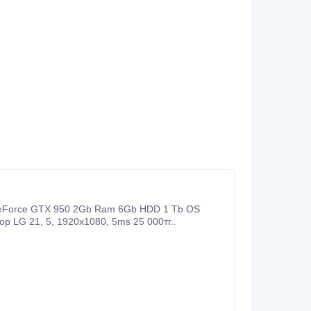
Windows 10 Enterprise 64 bit Тянет GTA V, Witcher 3 на средних 125 000 тг. Монитор LG 21, 5, 1920x1080, 5ms 25 000тг..