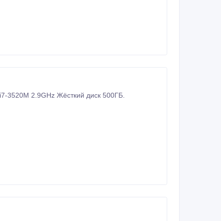
Ноутбук с док-станцией HP EliteBook 2570P Диагональ 12, 5 дюйм ОЗУ 4ГБ Core i7-3520M 2.9GHz Жёсткий диск 500ГБ.