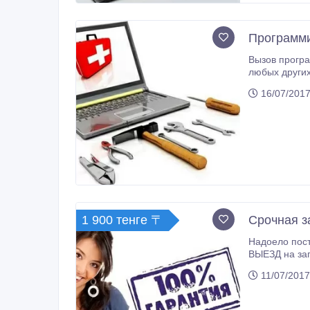
Программи
Вызов программиста в Астане! Решение проблем с к
любых других
многое другое
16/07/2017
1 900 тенге 〒
Срочная з
Надоело пос
ВЫЕЗД на зап
11/07/2017