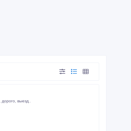
куплю бу компьютеры, ноутбуки, комплектующие, оргтехнику, игровые приставки, дорого, выезд..