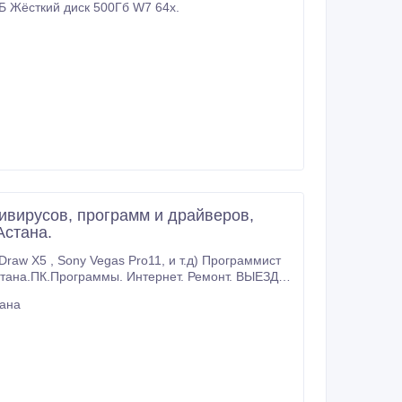
Б Жёсткий диск 500Гб W7 64x.
тивирусов, программ и драйверов,
Астана.
 Sony Vegas Pro11, и т.д) Программист
стана.ПК.Программы. Интернет. Ремонт. ВЫЕЗД.
ая Windows 7 Professional /
тана
 7 Home Basic / Домашняя базовая Windows 7
Установка/настройка Антивирусов (Avira, Kaspersky, Avast ) Установка драйверов установка архиватора (Win.