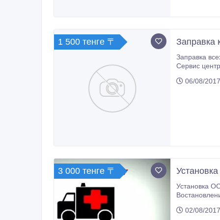
1 500 тенге 〒
Заправка 
Заправка всех видов картриджей (лаз
06/08/2017
3 000 тенге 〒
Установка
Установка ОС Windows XP, Windows 7 (версии 32 и 64 бит
Востановлени
желанию клиенту (под зака
02/08/2017
Подбор драйверов