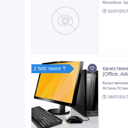
Моноблок: hp
31/07/2017
2 500 тенге 〒
Качествен
(Office, A
Качественная у
Астана.Устан
Установка/пе
28/07/2017
Профессиона