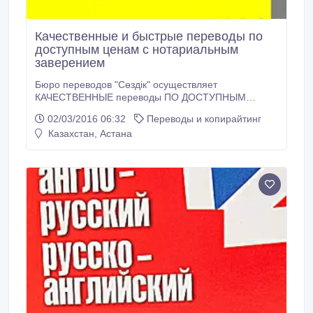
Качественные и быстрые переводы по
доступным ценам с нотариальным
заверением
Бюро переводов "Сөздік" осуществляет
КАЧЕСТВЕННЫЕ переводы ПО ДОСТУПНЫМ
ЦЕНАМ в кратчайшие сроки с/на казахский,
02/03/2016 06:32
Переводы и копирайтинг
английский и другие языки по разным тематикам,
Казахстан, Астана
отраслям. Прием и отправка заказов в ОНЛАЙН
РЕЖИМЕ на электронную почту с момента
обращения клиента. Заказы принимаем без
выходных..