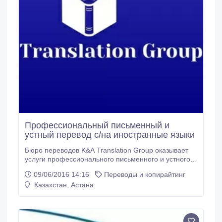
Профессиональный письменный и
устный перевод с/на иностранные языки
Бюро переводов K&A Translation Group оказывает
услуги профессионального письменного и устного
перевода с/на иностранные языки, а также
09/06/2016 14:16
Переводы и копирайтинг
дополнительные услуги ( переводы сайтов/аудио/
Казахстан, Астана
видео материалы/заполнение анкет/проверка
курсовых на граммотность и корректировка
письменных работ/гиды). Компания осуществляет
грамотный перевод в различных направлениях и по
любой тематике.