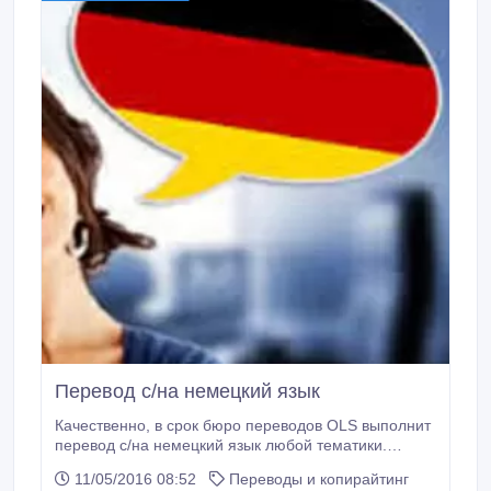
сроки, согласованные с клиентом ПЕРСОНАЛЬНЫЙ
ПОДХОД При работе над каждым заказом всегда
учитываются все индивидуальные особенности
(специфика, оформление, сроки, варианты оплаты,
скидки и т.
Перевод с/на немецкий язык
Качественно, в срок бюро переводов OLS выполнит
перевод с/на немецкий язык любой тематики.
Скорость 15 стр./сут. Перевод осуществляется
11/05/2016 08:52
Переводы и копирайтинг
нашими опытными и квалифицированными