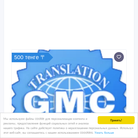
500 тенге 〒
Мы используем файлы cookie для персонализации контента и
Принять!
рекламы, предоставления функций социальных сетей и анализа
нашего трафика. На сайте действует политика о неразглашении персональных данных. Используя
этот веб-сайт, вы соглашаетесь с нашим использованием coookies.
Узнать больше