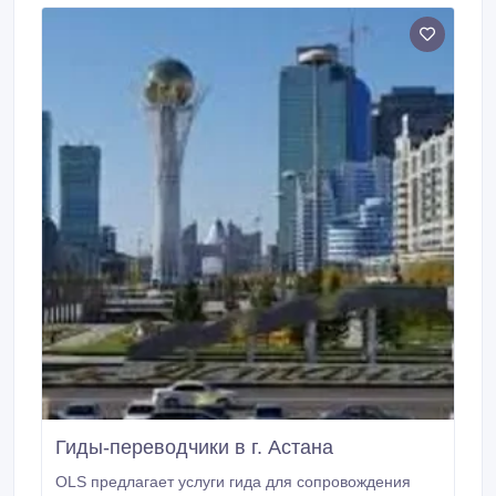
документов • Перевод корреспонденции • Перевод
сайтов • Перевод рекламы • Нотариально
заверенный перевод • Устный последовательный
перевод Все переводы с арабского на русский, с
русского на арабского язык, а также на казахский,
английский и т.
Гиды-переводчики в г. Астана
OLS предлагает услуги гида для сопровождения