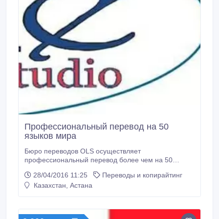
Профессиональный перевод на 50
языков мира
Бюро переводов OLS осуществляет
профессиональный перевод более чем на 50
языков мира! Мы предоставляем услуги по
28/04/2016 11:25
Переводы и копирайтинг
письменному, устному и синхронному переводам.
Казахстан, Астана
Мы выполняем перевод текстов любого уровня и
сложности: художественные, литературные,
технические, медицинские, юридические тексты,
пресс-релизы, реклама и многое другое.