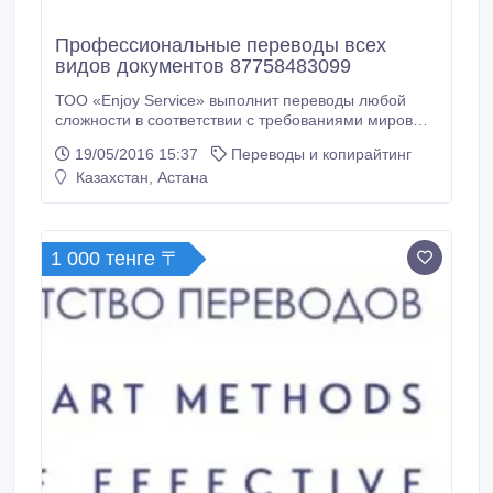
Профессиональные переводы всех
видов документов 87758483099
ТОО «Enjoy Service» выполнит переводы любой
сложности в соответствии с требованиями мировых
стандартов. Наша основная команда – это
19/05/2016 15:37
Переводы и копирайтинг
профессиональные переводчики и редакторы.
Казахстан, Астана
Квалификация наших переводчиков подтверждена
сертификатами, дипломами высших учебных
заведений. Переводы в сфере компьютерных
технологий, права, экономики и медицины
1 000 тенге 〒
выполняют узкопрофильные специалисты.