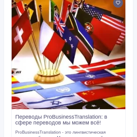
китайскому языку ЯЗЫКИ С КОТОРЫМИ МЫ
РАБОТАЕМ: Казахский язык Китайский язык Русский
язык Турецский язык Узбекский язык Монголский
язык Английский язык Французский язык Арабский
язык Японский язык и др языки.
Переводы ProBusinessTranslation: в
сфере переводов мы можем всё!
ProBusinessTranslation - это лингвистическая