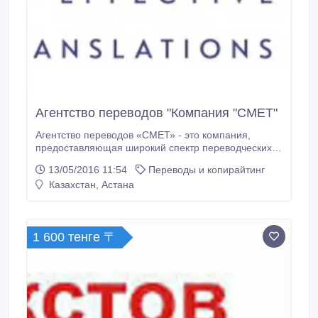
Агентство переводов "Компания "СМЕТ"
Агентство переводов «СМЕТ» - это компания,
предоставляющая широкий спектр переводческих
услуг в разных отраслях и направлениях.
13/05/2016 11:54
Переводы и копирайтинг
Оперативно и качественно оказываются услуги на
Казахстан, Астана
33 языках мира, включая переводческие,
редакторские, корректорские работы письменных,
нотариальных, устных, синхронных, телевизионных
и других переводов.
1 600 тенге 〒