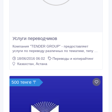
Услуги переводчиков
Компания "TENDER GROUP" - предоставляет
услуги по переводу различных по тематике, типу и
сложности документов с неизменно высокой
18/06/2016 06:02
Переводы и копирайтинг
степенью качества и уровнем срочности
Казахстан, Астана
выполнения работ. Мы работаем с обширным
спектром типов документов: научные статьи и
доклады, финансовая и юридическая
документация, технические
500 тенге 〒
узкоспециализированные тексты, произведения
художественной литературы, перевод сайтов.