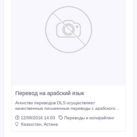
Перевод на арабский язык
Агенство переводов OLS осуществляет
качественные письменные переводы с арабского
языка на русский, казахский и английский языки.
12/08/2016 14:03
Переводы и копирайтинг
Типы переводов: • Технический перевод •
Казахстан, Астана
Юридический перевод • Медицинский перевод •
Финансово-экономический перевод •
Художественный перевод • Перевод личных