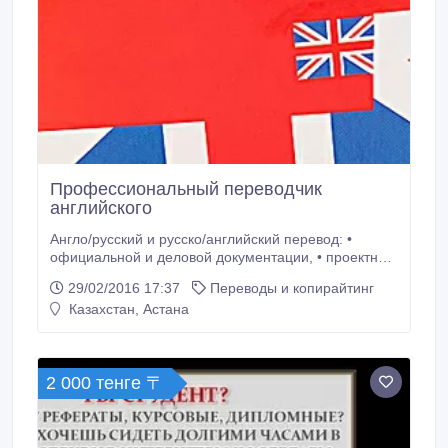
Профессиональный переводчик
английского
Англо/русский и русско/английский перевод: •
официальной и деловой документации, • проектной
и тендерной документации, • нормативной и
29/02/2016 17:37
Переводы и копирайтинг
юридической документации, • научных и
Казахстан, Астана
технических текстов, • рекламных и маркетинговых
материалов, • художественной литературы и пр..
2 000 тенге 〒