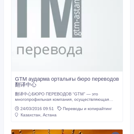
GTM аударма орталығы бюро переводов
翻译中心
翻译中心БЮРО ПЕРЕВОДОВ “GTM” — это
многопрофильная компания, осуществляющая
переводы на большинство европейских и восточных
24/03/2016 09:51
Переводы и копирайтинг
языков практически по любой тематике. ПЕРЕВОДЫ
Казахстан, Астана
ОТ 1000тг НАШЕ УСЛУГИ: Писменные переводы
Устный перевод Синхронный перевод
Нотариальные переводы Сопровождение в Китае
Виза в Китай Обучение в Китае Обучение