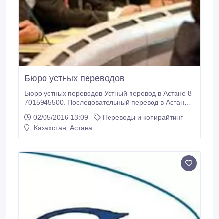
Бюро устных переводов
Бюро устных переводов Устный перевод в Астане 8
7015945500. Последовательный перевод в Астане 8
7015945500. Синхронный перевод в Астане 8
02/05/2016 13:09
Переводы и копирайтинг
7015945500 Бюро устных переводов предоставляет
Казахстан, Астана
услуги по устному последовательному и
синхронному переводу и сопровождению
зарубежных гостей профессиональными
переводчиками на специальных мероприятиях,
конференциях, выставках, переговорах и деловых
встречах, тренингах, презентациях, при проведении
телефонных переговоров, аудио или
видеоконференц-связи.