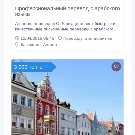
Профессиональный перевод с арабского
языка
Агенство переводов OLS осуществляет быстрые и
качественные письменные переводы с арабского
языка на русский, казахский и английский языки. А
12/04/2016 06:45
Переводы и копирайтинг
также нотариальное заверение переводов.
Казахстан, Астана
Коллектив нашего Центра в лице
высококвалифицированных переводчиков арабского
языка, редакторов и менеджеров сделает все,
чтобы письменный перевод с/на арабского языка
3 000 тенге 〒
был выполнен качественно и в срок.