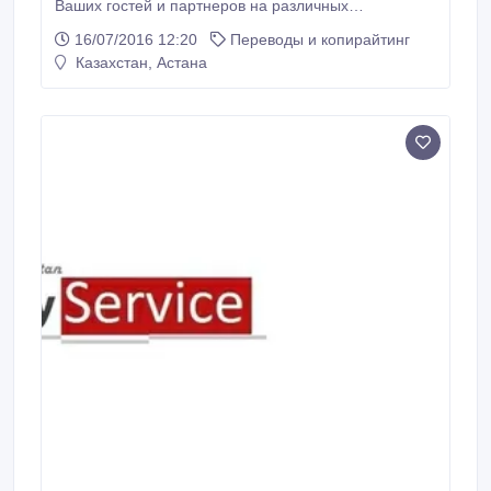
Ваших гостей и партнеров на различных
мероприятиях, встречах, прогулках по городу. Гиды-
16/07/2016 12:20
Переводы и копирайтинг
переводчики нашего центра “OLS” – это
Казахстан, Астана
профессионалы и энтузиасты, великолепно
знающие Астану и историю Казахстана. Мы
разработаем индивидуальный маршрут для вашей
группы, заранее согласовав его с Вами.