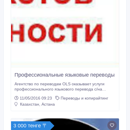
Профессиональные языковые переводы
Агентство по переводам OLS оказывает услуги
профессионального языкового перевода с/на
государственный и иностранный языки. Работаем
11/05/2016 09:23
Переводы и копирайтинг
по Казахстану! Преимущества работы с нами:
Казахстан, Астана
ПРОФЕССИОНАЛИЗМ К работе привлекаются
ТОЛЬКО профессиональные переводчики,
имеющие соответствующее языковое образование
и опыт работы в данной области
3 000 тенге 〒
СВОЕВРЕМЕННОСТЬ Заказы выполняются точно в