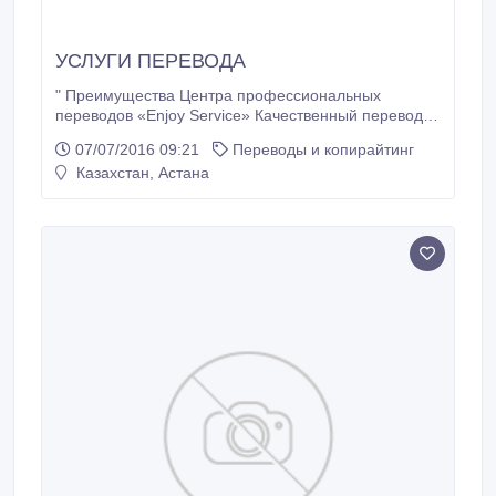
УСЛУГИ ПЕРЕВОДА
" Преимущества Центра профессиональных
переводов «Enjoy Service» Качественный перевод
текстов любой сложности и различной тематики;
07/07/2016 09:21
Переводы и копирайтинг
Взаимодействие с клиентом на всех этапах работы;
Казахстан, Астана
Индивидуальный подход к каждому клиенту;
Выполнение перевода в заданные сроки; Большой
выбор дополнительных услуг; Четкое понимание
запросов клиентов; Возможность онлайн-заказа
услуг; Высокий профессионализм; Гибкая система
скидок; Лояльные цены.