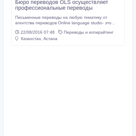
Бюро переводов OLS осуществляет
профессиональные переводы
Письменные переводы на любую тематику от
агентства переводов Online language studio- это
высокое качество, профессионализм и оперативные
22/08/2016 07:48
Переводы и копирайтинг
сроки. Наши переводчики осуществят перевод
Казахстан, Астана
текстов с любого иностранного языка и на любой
иностранный язык, учитывая все особенности
языка, контекста и делового этикета.