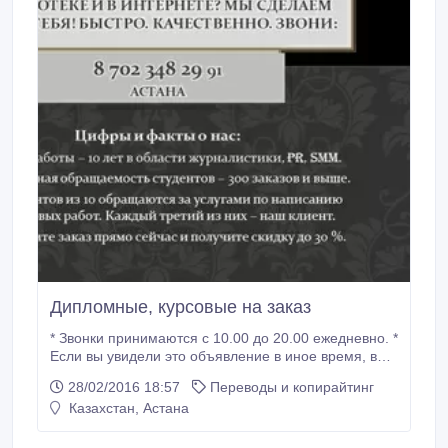
Дипломные, курсовые на заказ
* Звонки принимаются с 10.00 до 20.00 ежедневно. *
Если вы увидели это объявление в иное время, вы
можете оставить письменную заявку на E-mail:
28/02/2016 18:57
Переводы и копирайтинг
gulnara_pressa@mail.ru * закажите сами и помогите
Казахстан, Астана
друзьям. Удачи!.