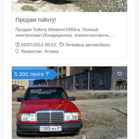
Продам тойоту!
Продам Тойоту Windom!1993г.в. Полный
электропакет.(Кондиционер, климат-контроль,
память сидений, коробка автомат, спорт режим и
06/07/2014 08:53
Легковые автомобили
т.д)Правый руль. Надежный автомобиль.Настоящий
Казахстан, Астана
японец..
5 300 тенге 〒