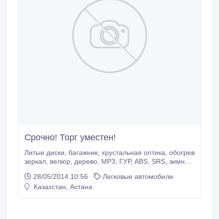
Срочно! Торг уместен!
Литые диски, багажник, хрустальная оптика, обогрев
зеркал, велюр, дерево, MP3, ГУР, ABS, SRS, зимний
режим, сигнализация, автозавод, полный
28/05/2014 10:56
Легковые автомобили
электропакет, центрозамок, кондиционер, климат-
Казахстан, Астана
контроль, бортовой компьютер, налог уплачен,
техосмотр пройден, вложений не требует литые
диски, хрустальная оптика, противотуманки,
корректор фар, обогрев зеркал, велюр, MP3, ГУР,