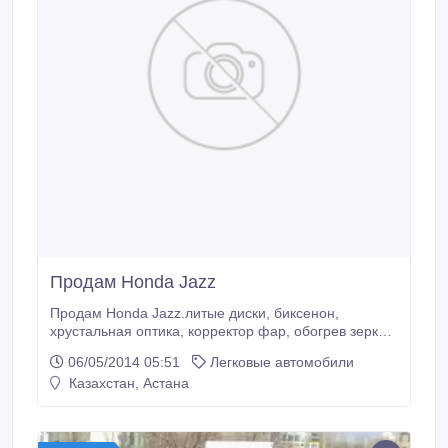
Продам Honda Jazz
Продам Honda Jazz.литые диски, биксенон,
хрустальная оптика, корректор фар, обогрев зеркал,
велюр, комбинированный, CD, ГУР, ABS, SRS,
06/05/2014 05:51
Легковые автомобили
спортивный режим, сигнализация, автозавод,
Казахстан, Астана
центрозамок, кондиционер, бортовой компьютер,
мультируль, налог уплачен, техосмотр пройден В
отличном состоянии. Торг..