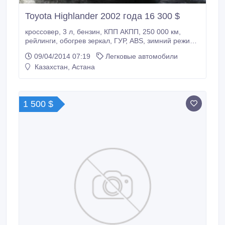
Toyota Highlander 2002 года 16 300 $
кроссовер, 3 л, бензин, КПП АКПП, 250 000 км,
рейлинги, обогрев зеркал, ГУР, ABS, зимний режим,
сигнализация, автозавод, полный электропакет,
09/04/2014 07:19
Легковые автомобили
центрозамок, кондиционер, круиз-контроль,
Казахстан, Астана
техосмотр пройден; цвет: серо-синий (дельфин).
Пару лет назад было ДТП; требует замены датчика
детонации, лобовых сальников, прокладок крышки
клапанов и переднего диска, а также сезонное ТО
1 500 $
(кроме масел в ГУР, коробке и двигателе).