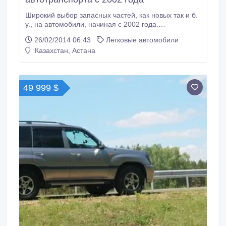
Широкий выбор запасных частей, как новых так и б.
у., на автомобили, начиная с 2002 года.
Контрактные МКПП, АКПП, Двигателя, Редукторы,
26/02/2014 06:43
Легковые автомобили
Раздатки, запчасти по кузову, большой выбор новой
Казахстан, Астана
резины..
49 999 $