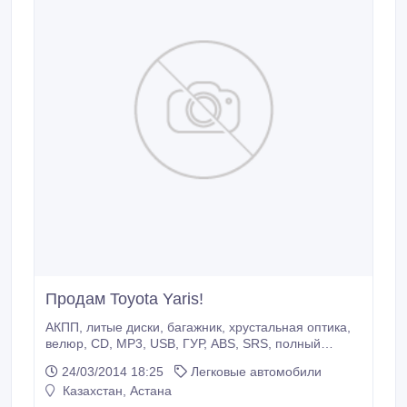
Продам Toyota Yaris!
АКПП, литые диски, багажник, хрустальная оптика,
велюр, CD, MP3, USB, ГУР, ABS, SRS, полный
электропакет, центрозамок, кондиционер, датчик
24/03/2014 18:25
Легковые автомобили
давления в шинах, налог уплачен, техосмотр
Казахстан, Астана
пройден, вложений не требует Американец. В