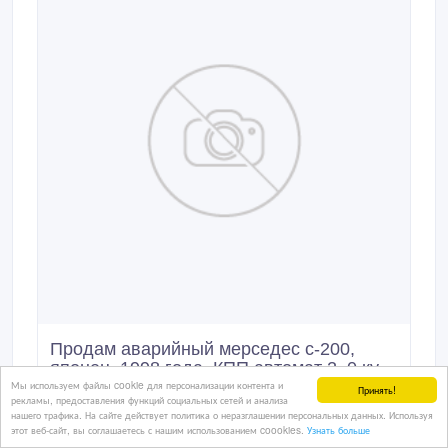
Продам аварийный мерседес с-200,
японец, 1998 года, КПП автомат 2, 0 ку
Мы используем файлы cookie для персонализации контента и
Принять!
Продам Мерседес Бенц, С-200 1998 года выпуска,
рекламы, предоставления функций социальных сетей и анализа
нашего трафика. На сайте действует политика о неразглашении персональных данных. Используя
японец, объём 2, 0, АКПП, металлик, полный ЭП, в
этот веб-сайт, вы соглашаетесь с нашим использованием coookies.
Узнать больше
аварийном состоянии Требуется ремонт передней