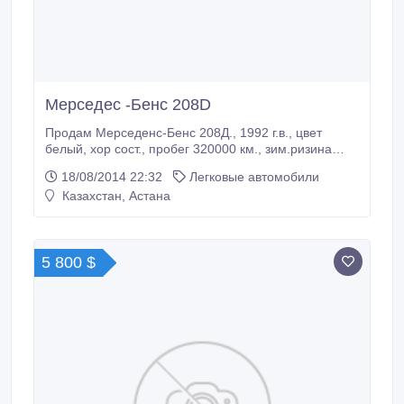
Мерседес -Бенс 208D
Продам Мерседенс-Бенс 208Д., 1992 г.в., цвет
белый, хор сост., пробег 320000 км., зим.ризина
новая, за 6500 долларов США. Цена окончательная.
18/08/2014 22:32
Легковые автомобили
Машина в рабочем состоянии, Снята с учёта..
Казахстан, Астана
5 800 $