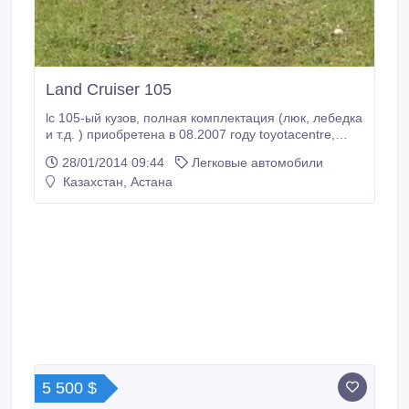
Land Cruiser 105
lc 105-ый кузов, полная комплектация (люк, лебедка
и т.д. ) приобретена в 08.2007 году toyotacentre,
полная шумо/тепло/виброизоляции (потолок, пол,
28/01/2014 09:44
Легковые автомобили
все двери, багажный отсек, имеется фото отчет).
Казахстан, Астана
титановые диски с покрышками michelin latitude tour
hp/nokian hakkapeliitta 5. установлены колонки herz
145 w+усилитель, мафон pioneer dvd, камера
заднего вида (день/ночь), салон от vx, кожаные
сиденья (новые) с подогревом и электроприводом
передних сидений.
5 500 $