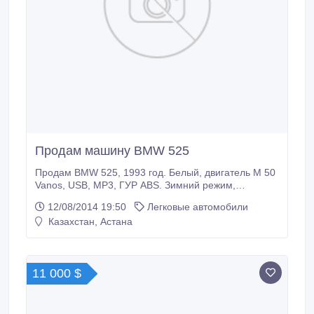
Продам машину BMW 525
Продам BMW 525, 1993 год. Белый, двигатель М 50
Vanos, USB, MP3, ГУР ABS. Зимний режим,
спортивный режим, сигнализация, автозавод,
12/08/2014 19:50
Легковые автомобили
полный электропакет, центр.замок, кондиционер,
Казахстан, Астана
противотуманки, тонировка, тит.диски, вложений не
требует, налог уплачен, тех.осмотр пройден.
СРОЧНО ТОРГ..
11 000 $