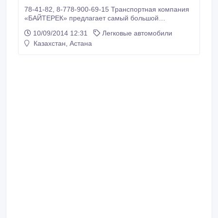
78-41-82, 8-778-900-69-15 Транспортная компания
«БАЙТЕРЕК» предлагает самый большой
ассортимент автомобилей среди транспортных
10/09/2014 12:31
Легковые автомобили
компаний. Наша компания работает на постоянной
Казахстан, Астана
основе с крупными компаниями, и
зарекомендовала себя как перспективная и
надежная фирма. Наша компания предоставляет
автотранспортные услуги по аренде легковых
автомобилей с водителем представительского,
бизнес и эконом классов, а также минивэны,
микроавтобусы, автобусы в г.