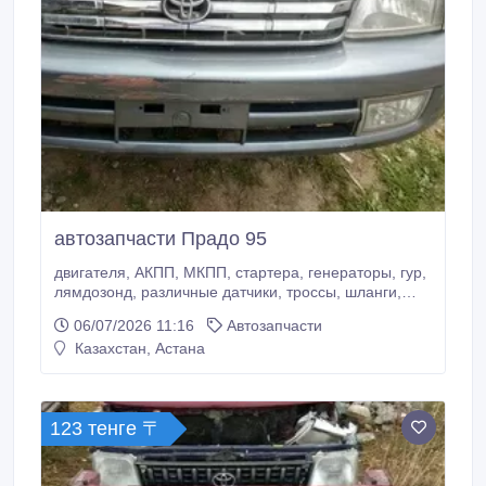
автозапчасти Прадо 95
двигателя, АКПП, МКПП, стартера, генераторы, гур,
лямдозонд, различные датчики, троссы, шланги,
карданы, привода, глушители, амортизаторы,
06/07/2026 11:16
Автозапчасти
цапфы, суппорта, тормозные диски, сиденья, стёкла
Казахстан, Астана
лобовые и задние, потолки, двери, капоты и тд.
Отправка в регионы..
123 тенге 〒