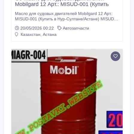
Мobilgard 12 Арт.: MISUD-001 (Купить
Масло для судовых двигателей Мobilgard 12 Арт.:
MISUD-001 (Купить в Нур-Султане/Астане) MISUD-
001: Описание: Масла серии Mobilgard 12 обладают
20/05/2026 00:22
Автозапчасти
великолепной окислительной стабильностью и
Казахстан, Астана
способностью противостоять увеличению вязкости в
течение длительного периода службы. Они
обладают выдающейся способностью к
влагоотделению и обеспечивают надежную защиту
от коррозии.