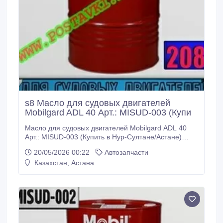
s8 Масло для судовых двигателей
Мobilgard ADL 40 Арт.: MISUD-003 (Купи
Масло для судовых двигателей Мobilgard ADL 40
Арт.: MISUD-003 (Купить в Нур-Султане/Астане)
MISUD-003: Описание: Mobilgard ADL - серия масел
20/05/2026 00:22
Автозапчасти
с повышенной диспергирующей способностью,
Казахстан, Астана
предназначенных для средне- и высокооборотных
дизельных двигателей с высоким средним
эффективным давлением, работающих на
дистиллятных и средних дизельных топливах.