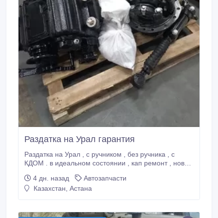
Раздатка на Урал гарантия
Раздатка на Урал , с ручником , без ручника , с
КДОМ . в идеальном состоянии , кап ремонт , новые
комплектующие , три месяца гарантии в наличии,
4 дн. назад
Автозапчасти
быстро отгружу 60 000 р.
Казахстан, Астана