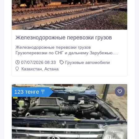
Железнодорожные перевозки грузов
Железнодорожные перевозки грузов
Грузоперевозки по СНГ и дальнему Зарубежью.
Стоимость железнодорожных перевозок: является
07/07/2026 08:33
Грузовые автомобили
достаточно небольшой благодаря очень высокой
Казахстан, Астана
грузоподъемности. Наша компания гарантируем
полную конфиденциальность! По всем остальным
вопросам обращаться: Контактные данные:
Телефоны: +7 (705) 5728664 +7 (708) 4836393 +7
123 тенге 〒
(747) 6607202 mag_om@mail.