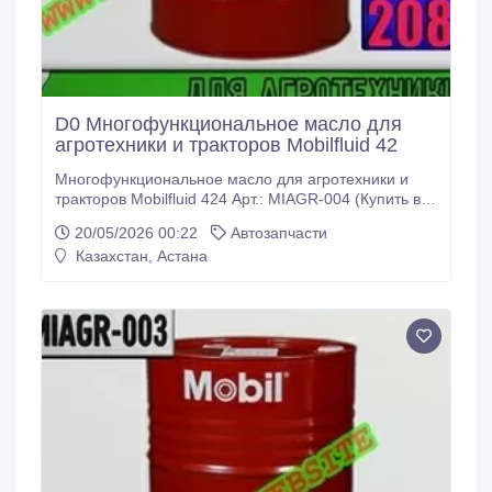
D0 Многофункциональное масло для
агротехники и тракторов Mobilfluid 42
Многофункциональное масло для агротехники и
тракторов Mobilfluid 424 Арт.: MIAGR-004 (Купить в
Нур-Султане/Астане) MIAGR-004: Описание:
20/05/2026 00:22
Автозапчасти
Mobilfluid 424 - многофункциональное тракторное
Казахстан, Астана
масло с очень высокими эксплуатационными
характеристиками, удовлетворяющее или
превосходящее требования, предъявляемые к
жидкостям, применяемым в силовых трансмиссиях
и гидравлических системах тракторов.