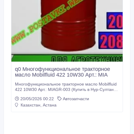
q0 Многофункциональное тракторное
масло Mobilfluid 422 10W30 Арт.: MIA
Многофункциональное тракторное масло Mobilfluid
422 10W30 Арт.: MIAGR-003 (Купить в Нур-Султане/
Астане) MIAGR-003: Описание: Mobilfluid 422 -
20/05/2026 00:22
Автозапчасти
многофункциональное тракторное масло с очень
Казахстан, Астана
высокими эксплуатационными характеристиками,
удовлетворяющее или превосходящее требования,
предъявляемые к жидкостям, применяемым в
силовых трансмиссиях и гидравлических системах
тракторов.