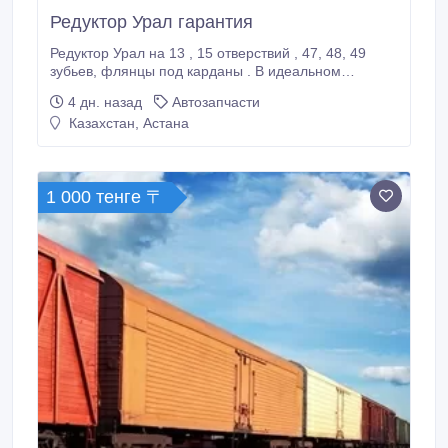
Редуктор Урал гарантия
Редуктор Урал на 13 , 15 отверствий , 47, 48, 49
зубьев, флянцы под карданы . В идеальном
состоянии , кап ремонт , новые комплектующие ,
4 дн. назад
Автозапчасти
три месяца гарантии в наличии, быстро отгружу 48
Казахстан, Астана
000 р.
1 000 тенге 〒