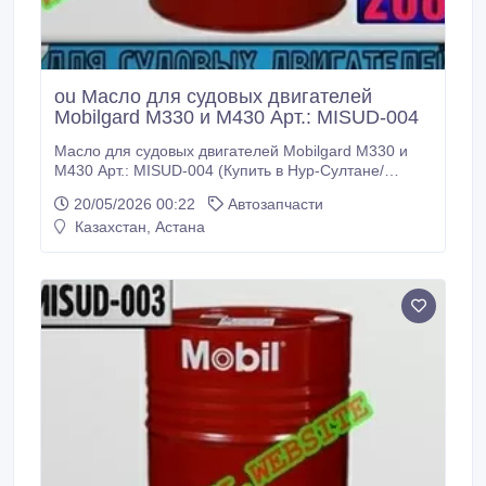
ou Масло для судовых двигателей
Мobilgard М330 и М430 Арт.: MISUD-004
Масло для судовых двигателей Мobilgard М330 и
М430 Арт.: MISUD-004 (Купить в Нур-Султане/
Астане) MISUD-004: Описание: Mobilgard M330 &
20/05/2026 00:22
Автозапчасти
M430 - высококачественные масла со щелочным
Казахстан, Астана
числом (TBN) 30, разработанные для применения в
судовых среднеоборотных дизелях, работающих на
тяжелом топливе в самых сложных условиях.