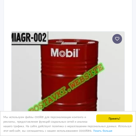
Мы используем файлы cookie для персонализации контента и
Принять!
рекламы, предоставления функций социальных сетей и анализа
нашего трафика. На сайте действует политика о неразглашении персональных данных. Используя
этот веб-сайт, вы соглашаетесь с нашим использованием coookies.
Узнать больше