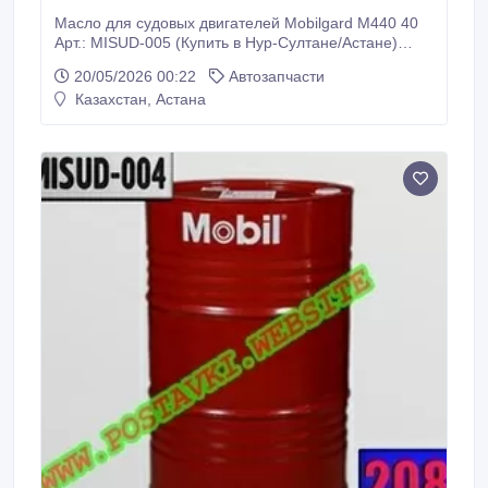
Масло для судовых двигателей Мobilgard М440 40
Арт.: MISUD-005 (Купить в Нур-Султане/Астане)
MISUD-005: Описание: Mobilgard M340 и M440 -
20/05/2026 00:22
Автозапчасти
высококачественные масла со щелочным числом
Казахстан, Астана
(TBN) 40, разработанные для применения в
судовых среднеоборотных дизелях, работающих на
тяжелом топливе в самых сложных условиях.