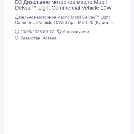
D3 Дизельное моторное масло Mobil
Delvac™ Light Commercial Vehicle 10W
Дизельное моторное масло Mobil Delvac™ Light
Commercial Vehicle 10W30 Арт.: MD-020 (Купить в
Нур-Султане/Астане) Описание: Продукт Mobil
20/05/2026 00:17
Автозапчасти
Delvac Light Commercial Vehicle 10W-30 является
Казахстан, Астана
дизельным моторным маслом с высокими
эксплуатационными характеристиками, которое
способствует увеличению срока службы двигателя в
наиболее тяжелых условиях магистральных
перевозок и внедорожного применения техники и
обеспечивает высокие показатели в современных
мощных двигателях с низким уровнем вредных
выбросов, включая модели с рециркуляцией
отработавших газов (EGR) и системами
дополнительной обработки при помощи дизельных
сажевых фильтров (DPF) и каталитических
нейтрализаторов (DOC).