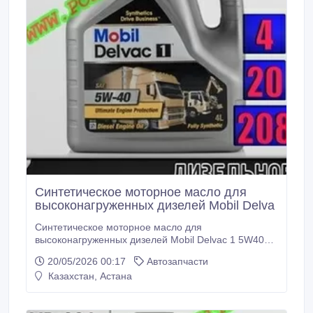
Синтетическое моторное масло для
высоконагруженных дизелей Mobil Delva
Синтетическое моторное масло для
высоконагруженных дизелей Mobil Delvac 1 5W40
Арт.: MD-005 (Купить в Нур-Султане/Астане)
20/05/2026 00:17
Автозапчасти
Описание: Mobil Delvac 1 5W-40 – полностью
Казахстан, Астана
синтетическое масло с высочайшими
эксплуатационными характеристиками для
высоконагруженных дизелей, которое способствует