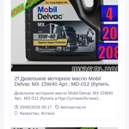
Zf Дизельное моторное масло Mobil
Delvac MX 15W40 Арт.: MD-012 (Купить
Дизельное моторное масло Mobil Delvac MX 15W40
Арт.: MD-012 (Купить в Нур-Султане/Астане)
Описание: Mobil Delvac MX 15W-40 – масло с
20/05/2026 00:17
Автозапчасти
высочайшими эксплуатационными
Казахстан, Астана
характеристиками для дизелей, которое
обеспечивает отличное смазывание современных
двигателей и способствует продлению их срока