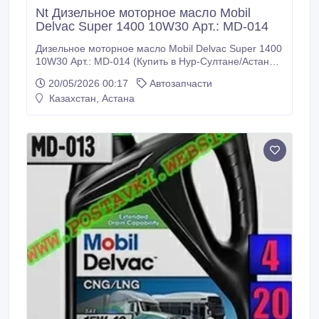
Nt Дизельное моторное масло Mobil
Delvac Super 1400 10W30 Арт.: MD-014
Дизельное моторное масло Mobil Delvac Super 1400
10W30 Арт.: MD-014 (Купить в Нур-Султане/Астане)
Описание: Mobil Delvac Super 1400 10W-30 – это
20/05/2026 00:17
Автозапчасти
высококачественное масло для дизельных
Казахстан, Астана
двигателей, специально разработанное для
обеспечения их отличной смазки в тяжелых
условиях эксплуатации. Это всесезонное моторное
масло для дизельных двигателей разработано с
использованием базовых масел, которые
обеспечивают отличную текучесть при низких
температурах, сохранение необходимого уровня
высокотемпературной вязкости и пониженную
испаряемость.