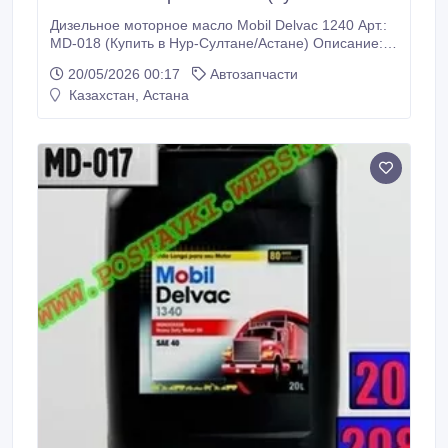
Дизельное моторное масло Mobil Delvac 1240 Арт.:
MD-018 (Купить в Нур-Султане/Астане) Описание:
Сезонное масло для дизельных двигателей.
20/05/2026 00:17
Автозапчасти
произведённое на основе высококачественных
Казахстан, Астана
базовых масел и сбалансированного пакета
присадок. Применение: Эти масла используются в
различном оборудовании. где требуется
применение сезонных масел.