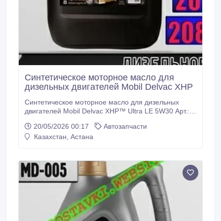
Синтетическое моторное масло для
дизельных двигателей Mobil Delvac XHP
Синтетическое моторное масло для дизельных
двигателей Mobil Delvac XHP™ Ultra LE 5W30 Арт.:
MD-006 (Купить в Нур-Султане/Астане) Описание:
20/05/2026 00:17
Автозапчасти
Mobil Delvac XHP Ultra LE 5W-30 – моторное масло
Казахстан, Астана
с очень высокими эксплуатационными свойствами,
специально созданное для повышения топливной
экономичности и защиты современных
высокомощных дизельных двигателей с низким
уровнем выбросов, которые применяются в
работающей в тяжелых условиях автомобильной
технике.