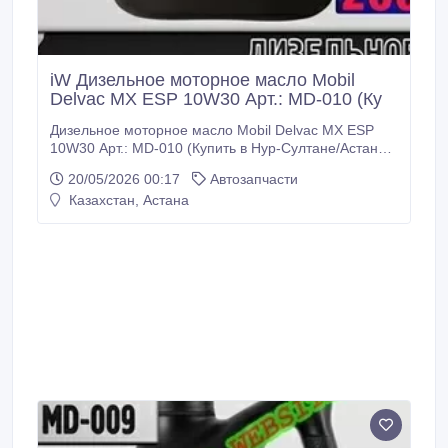
iW Дизельное моторное масло Mobil
Delvac MX ESP 10W30 Арт.: MD-010 (Ку
Дизельное моторное масло Mobil Delvac MX ESP
10W30 Арт.: MD-010 (Купить в Нур-Султане/Астане)
Описание: Масло Mobil Delvac MX ESP 10W-30
20/05/2026 00:17
Автозапчасти
является дизельным моторным маслом с
Казахстан, Астана
наивысшими эксплуатационными свойствами,
способствующими увеличению срока службы
двигателя в большинстве тяжелых условий
магистральных перевозок и внедорожного
применения техники и обеспечивающими
исключительные показатели в современных
высокомощных двигателях с низким уровнем
вредных выбросов, включая модели с
рециркуляцией отработавших газов (EGR) и
системами дополнительной обработки при помощи
дизельных сажевых фильтров (DPF) и
каталитических нейтрализаторов (DOC).