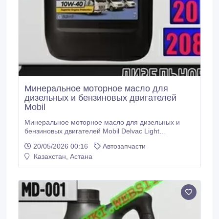
Минеральное моторное масло для
дизельных и бензиновых двигателей
Mobil
Минеральное моторное масло для дизельных и
бензиновых двигателей Mobil Delvac Light
Commercial Vehicle 10W40 Арт.: MD-002 (Купить в
20/05/2026 00:16
Автозапчасти
Нур-Султане/Астане) Описание: Продукт Mobil
Казахстан, Астана
Delvac Light Commercial Vehicle 10W-40 разработан
для легких коммерческих автомобилей с
дизельными и бензиновыми двигателями
европейского, российского, американского,
корейского и китайского производства.