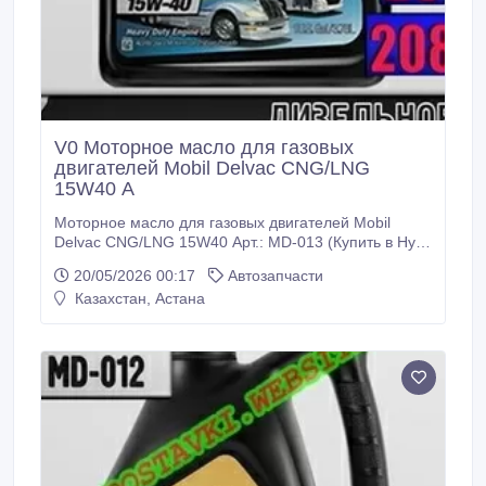
V0 Моторное масло для газовых
двигателей Mobil Delvac CNG/LNG
15W40 А
Моторное масло для газовых двигателей Mobil
Delvac CNG/LNG 15W40 Арт.: MD-013 (Купить в Нур-
Султане/Астане) Описание: Mobil Delvac™
20/05/2026 00:17
Автозапчасти
CNG/LNG 15W-40 – моторное масло для газовых
Казахстан, Астана
двигателей коммерческой техникии автобусов,
эксплуатирующихся в тяжелых режимах и
работающих на сжатом и на сжиженномприродном
газе.