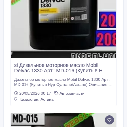
si Дизельное моторное масло Mobil
Delvac 1330 Арт.: MD-016 (Купить в Н
Дизельное моторное масло Mobil Delvac 1330 Арт.:
MD-016 (Купить в Нур-Султане/Астане) Описание:
Mobil Delvac 1320, 1330, 1340 и 1350 - это сезонные
20/05/2026 00:17
Автозапчасти
масла для дизельных двигателей, созданные с
Казахстан, Астана
применением базовых масел, произведенных по
передовым технологиям, и сбалансированного
пакета присадок. Эти масла специально
разработаны для работы в двигателях с
турбонаддувом и промежуточным охлаждением,
эксплуатирующихся в тяжелых дорожных и