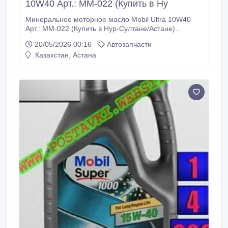
10W40 Арт.: MM-022 (Купить в Ну
Минеральное моторное масло Mobil Ultra 10W40
Арт.: MM-022 (Купить в Нур-Султане/Астане)
Описание: Мы с радостью сообщаем о том, что
20/05/2026 00:16
Автозапчасти
бренд Esso присоединяется к продуктовой линейке
Казахстан, Астана
моторных масел Mobil. Новый имидж. Прежнее
качество Mobil Ultra 10W-40 – это
высококачественное моторное масло для
бензиновых и дизельных двигателей.