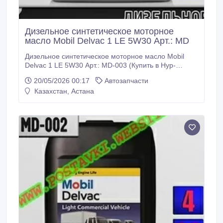
Дизельное синтетическое моторное
масло Mobil Delvac 1 LE 5W30 Арт.: MD
Дизельное синтетическое моторное масло Mobil
Delvac 1 LE 5W30 Арт.: MD-003 (Купить в Нур-
Султане/Астане) Описание: Mobil Delvac 1 LE 5W-30
20/05/2026 00:17
Автозапчасти
– полностью синтетическое моторное масло с
Казахстан, Астана
высочайшими эксплуатационными свойствами для
тяжелонагруженных дизелей, способствующее
продлению срока службы как двигателя, так и
системы очистки выхлопных газов, обеспечивая в то
же время возможность длительных межсервисных
интервалов и потенциальную экономию топлива
для современных дизельных двигателей, включая
двигатели, оснащенные фильтрами твердых частиц
(DPF).