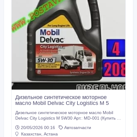
Дизельное синтетическое моторное
масло Mobil Delvac City Logistics M 5
Дизельное синтетическое моторное масло Mobil
Delvac City Logistics M 5W30 Арт.: MD-001 (Купить в
Нур-Султане/Астане) Описание: Mobil Delvac ™ City
20/05/2026 00:16
Автозапчасти
Logistics M 5W-30 - синтетическое моторное масло
Казахстан, Астана
с низким содержанием золы, которое обеспечивает