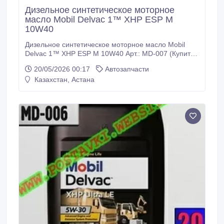
Дизельное синтетическое моторное
масло Mobil Delvac 1™ XHP ESP M
10W40
Дизельное синтетическое моторное масло Mobil
Delvac 1™ XHP ESP M 10W40 Арт.: MD-007 (Купить
в Нур-Султане/Астане) Описание: Масло Mobil
20/05/2026 00:17
Автозапчасти
Delvac XHP ESP M 10W-40 – это синтетическое
Казахстан, Астана
моторное масло с очень высокими рабочими
характеристиками, предназначенное для
смазывания современных высокоэффективных
дизельных двигателей с низким уровнем
токсичности выхлопных газов, которые
эксплуатируются в жестких условиях.