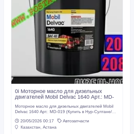
0i Моторное масло для дизельных
двигателей Mobil Delvac 1640 Арт.: MD-
Моторное масло для дизельных двигателей Mobil
Delvac 1640 Арт.: MD-019 (Купить в Нур-Султане/
Астане) Применение: Специально разработано для
20/05/2026 00:17
Автозапчасти
двигателей с турбонаддувом и промежуточным
Казахстан, Астана
охлаждением. эксплуатирующихся в тяжелых
дорожных и внедорожных условиях. Подробности