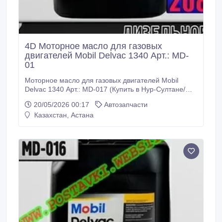
4D Моторное масло для газовых
двигателей Mobil Delvac 1340 Арт.: MD-
01
Моторное масло для газовых двигателей Mobil
Delvac 1340 Арт.: MD-017 (Купить в Нур-Султане/
Астане) Описание: Сезонное масло с вязкостью
20/05/2026 00:17
Автозапчасти
SAE 40 для дизельных двигателей. созданное с
Казахстан, Астана
применением базовых масел. произведенных по
передовым технологиям и сбалансированного
пакета присадок. Применение: Специально
разработано для двигателей с турбонаддувом и
промежуточным охлаждением.