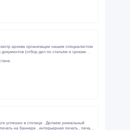
стана
с оклейкой корешка бумвинилом.