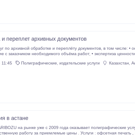
 и переплет архивных документов
ой обработке и переплёту документов, в том числе: • осмотр архива организации нашим специалистом
м необходимого объёма работ; • экспертиза ценности документов (отбор дел по статьям и срокам
 11:45
Полиграфические, издательские услуги
Казахстан, А
ение описи дел постоянного срока хранения); • обработка дел по личному составу
овора, личные карточки, составление описи дел по личному составу); •
анения; • отбор дел с истёкшим сроком хранения (составление и оформление акта о
выделение дел к уничтожению); • переплёт дел в картонную обложку 
я в астане
 услуги успешно в столице . Делаем уникальный