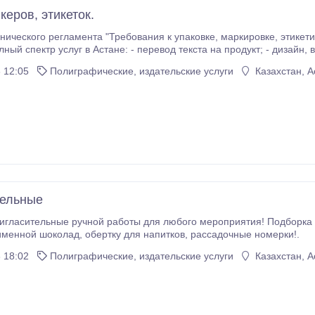
керов, этикеток.
ламента "Требования к упаковке, маркировке, этикетированию и правильному их нанесению" ИП
услуг в Астане: - перевод текста на продукт; - дизайн, верстка этикеток их печать, нарезка и проклейка
 12:05
Полиграфические, издательские услуги
Казахстан, А
тельные
ласительные ручной работы для любого мероприятия! Подборка дизайна на 
предлагаем именной шоколад, обертку для напитков, рассадочные номерки!.
 18:02
Полиграфические, издательские услуги
Казахстан, А