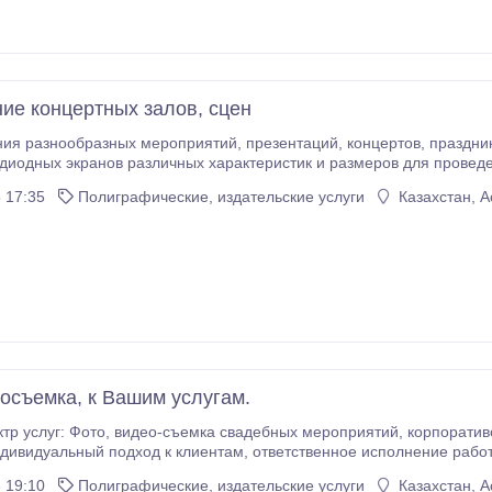
е концертных залов, сцен
оприятий, презентаций, концертов, праздников, выставок и шоу. Мы обладаем широким
диодных экранов различных характеристик и размеров для провед
исплеи позволяют получить приемлемое качество изображения в 
 17:35
Полиграфические, издательские услуги
Казахстан, А
ете.
осъемка, к Вашим услугам.
приятий, корпоративов, Дней Рождения и т.д. Гарантируется высокое
к клиентам, ответственное исполнение работы. Вы получаете больше, чем платите: Свадьба
о окончания праздника, 500 фотографий, монтаж отснятого
 19:10
Полиграфические, издательские услуги
Казахстан, А
видеоматериала, запись на DVD-диск, оригинальное оформление диска.