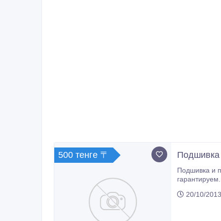
500 тенге 〒
Подшивка 
Подшивка и перепле
гарантируем. Наличный и безналичный расчет, с чеком. С выездом, у Вас на месте без выноса документов. ЦЕНА ОДНОЙ П
20/10/2013