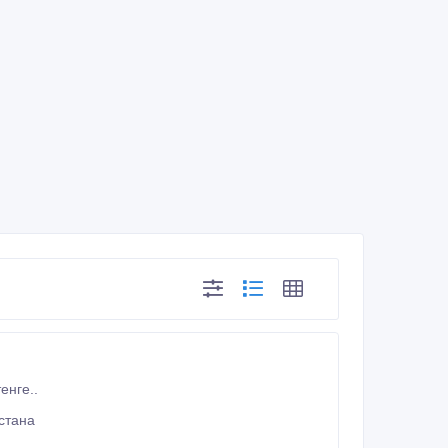
енге..
стана