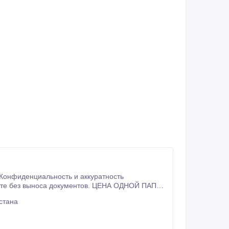
ka2013@mail.
стана