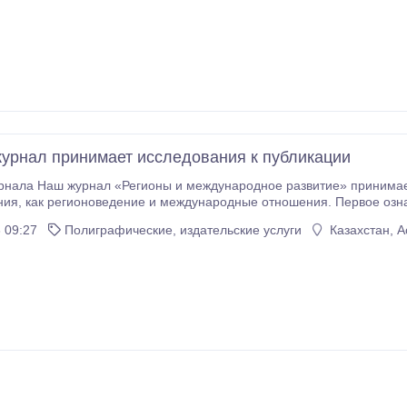
урнал принимает исследования к публикации
икации, относящиеся к таким областям
ую, интегральную, социально-
процессов формирования и функционирования системы региона с
 09:27
Полиграфические, издательские услуги
Казахстан, А
 природно-ресурсных, политико-правовых, социально-экономических,
альном и международном разделении