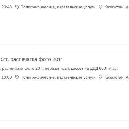
алендарей всех видов, печать на ручки , на кружки , на
 20:48
Полиграфические, издательские услуги
Казахстан, А
 5тг, распечатка фото 20тг
визитки от 5тг, распечатка фото 20тг, перезапись с кассет на ДВД 600тг/час.
 18:00
Полиграфические, издательские услуги
Казахстан, А