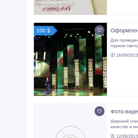
100 $
Оформлени
Для проведения разнообразных мер
парком свето
только LED д
16/09/2013
солнечном св
Фото-виде
Широкий спектр услуг: Фото, видео-съемка свадебных меро
качество и индивидуальный подход 
- 60, 000 - 70, 000 тенге, в оплату включается: съемка с утра д
12/09/2013