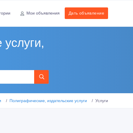
гории
Мои объявления
Дать объявление
 услуги,
и
Полиграфические, издательские услуги
Услуги