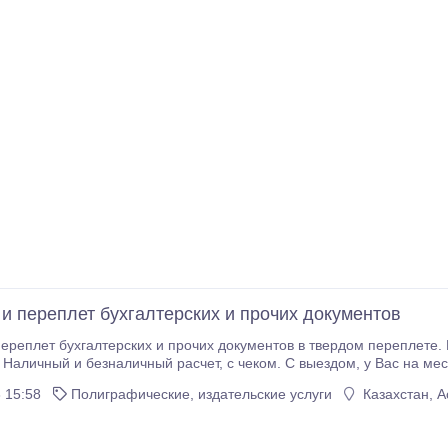
и переплет бухгалтерских и прочих документов
т бухгалтерских и прочих документов в твердом переплете. Конфиденциальность и аккуратность
АПКИ
от 500-650 ТГ. в зависимости от обьема и структуры переплета. prouiv
 15:58
Полиграфические, издательские услуги
Казахстан, А