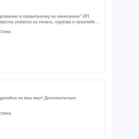
стикеров; - проклейка самоклеющихся стикеров. Вопросы по телефону +77022220345, сайт www.
стана
ваш вкус! Дополнительно
стана