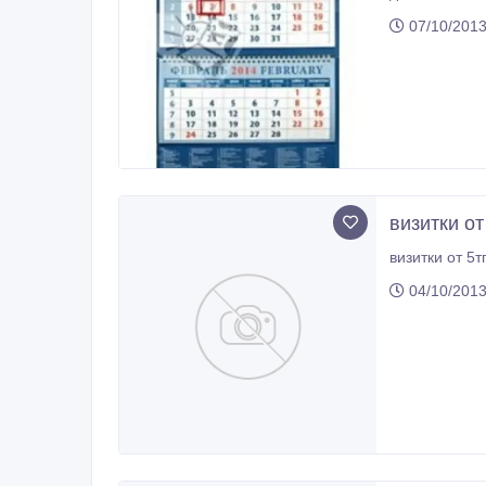
плакатов , самоклейки , изготовление визиток, флаера , буклеты , к
07/10/2013
визитки от
04/10/2013