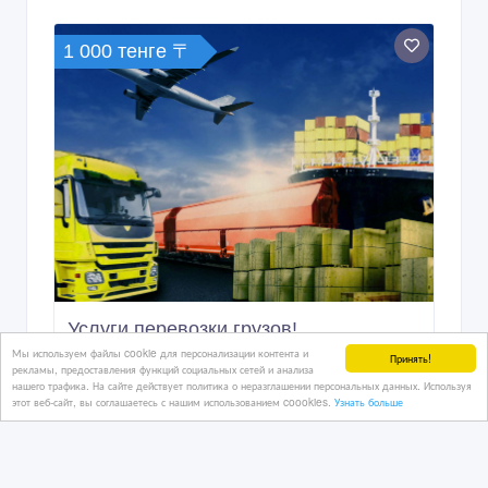
1 000 тенге 〒
Услуги перевозки грузов!
Мы используем файлы cookie для персонализации контента и
Принять!
рекламы, предоставления функций социальных сетей и анализа
нашего трафика. На сайте действует политика о неразглашении персональных данных. Используя
этот веб-сайт, вы соглашаетесь с нашим использованием coookies.
Узнать больше
07/07/2026 08:33
Транспортные, экспедиторские, складские услуги
Казахстан, Астана