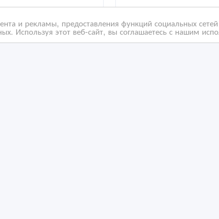
нта и рекламы, предоставления функций социальных сетей 
ых. Используя этот веб-сайт, вы соглашаетесь с нашим исп
дугородние поездки
Аренда микроавтобусо
микроавтобусе
Тойота Хайс 14 мест
/04/2025 12:14
21/04/2025 12:14
слуги
анспортные, экспедиторские, складские услуги
Транспортные, экспедиторс
захстан, Астана
Казахстан, Астана
ность за содержание размещенных объявлений.