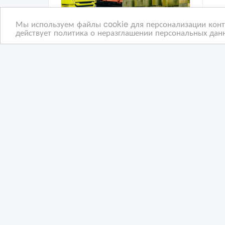
Мы используем файлы cookie для персонализации конте
действует политика о неразглашении персональных данн
Услуги перевозки грузов!
Меж
на 
07/07/2026 08:33
21
Транспортные, экспедиторские, складские у
Тр
Казахстан, Астана
Ка
Copyright © 2009-2026 ВсеСделки. All rights reserved.
Администрация сайта ВсеСделки не несет ответствен