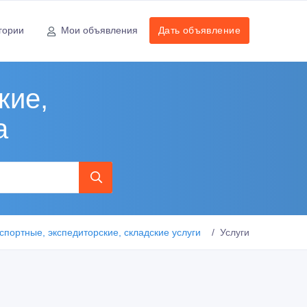
гории
Мои объявления
Дать объявление
кие,
а
спортные, экспедиторские, складские услуги
Услуги