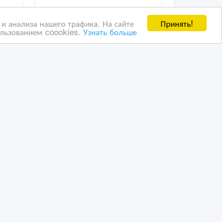
Принять!
и анализа нашего трафика. На сайте
ользованием coookies.
Узнать больше
в
Аренда микроавтобуса
Mersedes Sprinter 20 мест и
Тойота Хайс 14 мест
08/04/2025 19:03
кие, складские услуги
Транспортные, экспедиторские, складские услуги
Казахстан, Астана