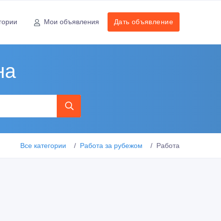
гории
Мои объявления
Дать объявление
на
Все категории
Работа за рубежом
Работа