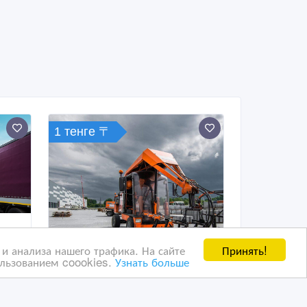
1 тенге 〒
Принять!
и анализа нашего трафика. На сайте
ользованием coookies.
Узнать больше
Работа в Польше |