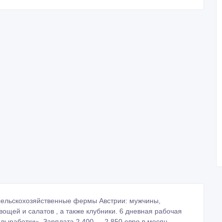
сельскохозяйственные фермы Австрии: мужчины,
щей и салатов , а также клубники. 6 дневная рабочая
т выработки». Зарплата 2 400 — 2 850 евро в месяц.