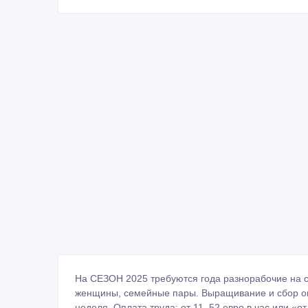
На СЕЗОН 2025 требуются года разнорабочие на 
женщины, семейные пары. Выращивание и сбор ово
неделя. Оплата труда: от 11, 52 евро в час или «о