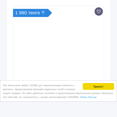
1 990 тенге 〒
Мы используем файлы cookie для персонализации контента и
Принять!
рекламы, предоставления функций социальных сетей и анализа
нашего трафика. На сайте действует политика о неразглашении персональных данных. Используя
этот веб-сайт, вы соглашаетесь с нашим использованием coookies.
Узнать больше
Оригинальный Дождевик Orient
RCPE101. Универсальный размер.
Синий цвет