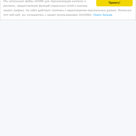
Мы используем файлы cookie для персонализации контента и
Принять!
рекламы, предоставления функций социальных сетей и анализа
нашего трафика. На сайте действует политика о неразглашении персональных данных. Используя
этот веб-сайт, вы соглашаетесь с нашим использованием coookies.
Узнать больше
Оригинальный Дождевик Orient
RCPE101. Универсальный размер.
Синий цвет
30/07/2025 16:57
Одежда, обувь
Казахстан, Астана
10 тенге 〒
Толстовка поло футболка кепка в