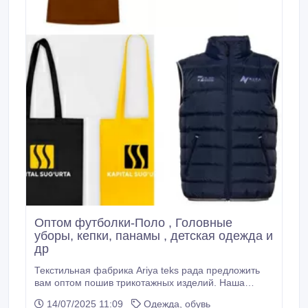
Оптом футболки-Поло , Головные
уборы, кепки, панамы , детская одежда и
др
Текстильная фабрика Ariya teks рада предложить
вам оптом пошив трикотажных изделий. Наша
компания работает в рынке с 2008года и имеет
14/07/2025 11:09
Одежда, обувь
опыт более 16лет. В основном мы работаем с