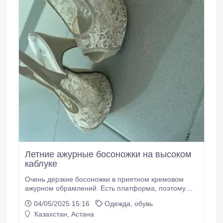
Летние ажурные босоножки на высоком
каблуке
Очень дерзкие босоножки в приятном кремовом
ажурном обрамлений. Есть платформа, поэтому
высота каблука устойчивая. Размер: 37 ( может
04/05/2025 15:16
Одежда, обувь
подойти и на 38, надо мерить). В отличном
Казахстан, Астана
состоянии..