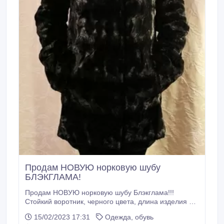
Продам НОВУЮ норковую шубу
БЛЭКГЛАМА!
Продам НОВУЮ норковую шубу Блэкглама!!!
Стойкий воротник, черного цвета, длина изделия 82
см, длина рукава 71! Размер 46-48!!!Возможен
15/02/2023 17:31
Одежда, обувь
ТОРГ! Производство Греция!..