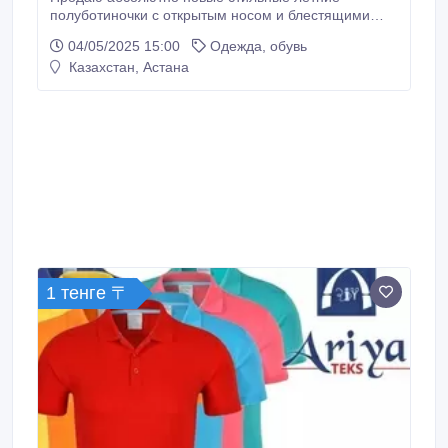
полуботиночки с открытым носом и блестящими
декоративными бляшками. Очень трендовая модель
04/05/2025 15:00
Одежда, обувь
— лёгкие, дышащие и невероятно удобные!.
Казахстан, Астана
1 тенге 〒