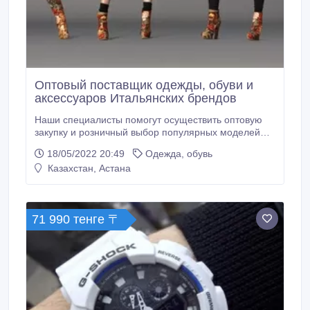
Оптовый поставщик одежды, обуви и
аксессуаров Итальянских брендов
Наши специалисты помогут осуществить оптовую
закупку и розничный выбор популярных моделей
одежды, обуви и аксессуаров с доставкой и
18/05/2022 20:49
Одежда, обувь
сопровождением на каждом этапе сделки. Вам не
Казахстан, Астана
нужно лететь за границу, чтобы выбрать
необходимые товары. Получите доступ к свежему
каталогу из более чем двухсот брендов, сделайте
свой выбор интересующих вас позиций и мы сами
71 990 тенге 〒
осуществим выкуп и организуем доставку на ваш
адрес.