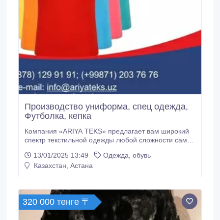
Производство униформа, спец одежда,
Футболка, кепка
Компания «ARIYA TEKS» предлагает вам широкий
спектр текстильной одежды любой сложности самых
последних моделей, разных расцветок и размеров с
13/01/2025 13:49
Одежда, обувь
логотипом и вышивкой на ваш вкус. звоните нам мы
Казахстан, Астана
исполним любой ваш заказ! +998712037676
+998781299191.
320 000 тенге 〒