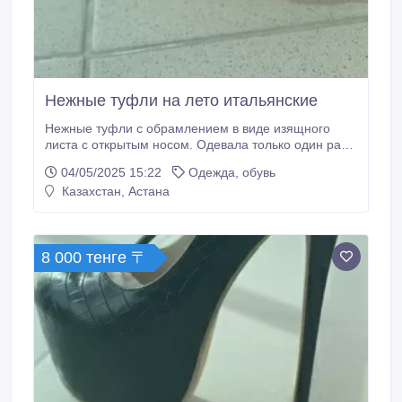
Нежные туфли на лето итальянские
Нежные туфли с обрамлением в виде изящного
листа с открытым носом. Одевала только один раз в
качестве подруги невесты). Бренд Mario Muzzi.
04/05/2025 15:22
Одежда, обувь
Состояние идеальное. Размер 36, 5-37.
Казахстан, Астана
8 000 тенге 〒