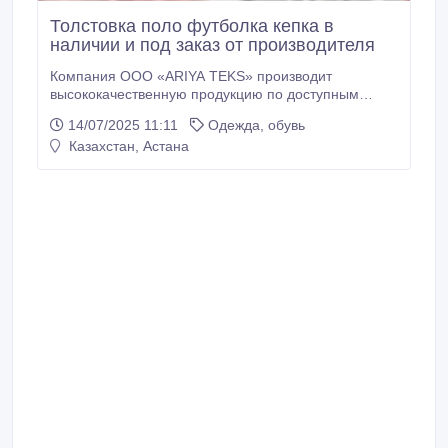
Толстовка поло футболка кепка в
наличии и под заказ от производителя
Компания OOO «ARIYA TEKS» производит
высококачественную продукцию по доступным
ценам: футболки, поло футболки и кепки на Ваш
14/07/2025 11:11
Одежда, обувь
выбор и вкус Мы имеем штат сотрудников в
Казахстан, Астана
количестве более 200х человек, и имеем опыт
работ с 2008 года, что позволяет нам в указанный
срок и в соответствии с Вашими предпочтениями
поставлять заказы.