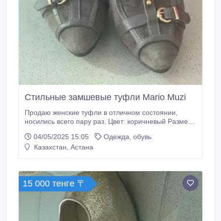
Стильные замшевые туфли Mario Muzi
Продаю женские туфли в отличном состоянии,
носились всего пару раз. Цвет: коричневый Размер:
36, 5 Удобная колодка, смотрятся очень элегантно
04/05/2025 15:05
Одежда, обувь
— подойдут как для повседневной носки, так и для
Казахстан, Астана
особого случая..
15 000 тенге 〒