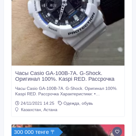
Часы Casio GA-100B-7A. G-Shock.
Оригинал 100%. Kaspi RED. Рассрочка
Часы Casio GA-100B-7A. G-Shock. Оригинал 100%.
Kaspi RED. Рассрочка Характеристики: •
Ударопрочность. Ударопрочная конструкция
24/11/2021 14:25
Одежда, обувь
защищает от ударов и вибрации. • Устойчивость к
Казахстан, Астана
воздействию магнитного поля. Часы созданы с
защитой от воздействия магнитных полей. •
Функция мирового времени. Отображение текущего
времени в основных городах и конкретных областях
300 000 тенге 〒
по всему миру.