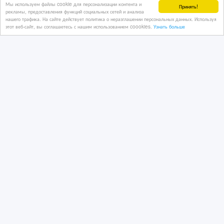
Мы используем файлы cookie для персонализации контента и
Принять!
рекламы, предоставления функций социальных сетей и анализа
нашего трафика. На сайте действует политика о неразглашении персональных данных. Используя
этот веб-сайт, вы соглашаетесь с нашим использованием coookies.
Узнать больше
Детский Гироскутер 10 дюймов БУ в
отличном состоянии. Блютуз, зарядка
24/07/2025 08:46
Товары для детей
Казахстан, Астана
19 990 тенге 〒