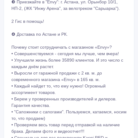
❸ Приезжайте в "Envy": г. Астана, ул. Орынбор 10/1,
НП-2, (ЖК "Инжу Арена", за велотреком "Сарыарка").
2 Гис в помощь!
❹ Доставка по Астане и РК.
Почему стоит сотрудничать с магазином «Envy»?
• Совершенствуемся - сегодня мы лучше, чем вчера!
• Улучшили жизнь более 35890 клиентов. И это число с
каждым днём растет.
• Выросли от гаражной продажи с 2 кв. м. до
современного магазина «Envy» в 165 кв. м.
• Каждый найдет то, что ему нужно! Огромный
ассортимент товаров.
• Берем у проверенных производителей и дилеров.
Гарантия качества.
• "Сапожники с сапогами". Пользуемся, катаемся, носим
то, что продаем)
• Проверяем весь товар перед отправкой на наличие
брака. Делаем фото и видеоотчет!!!
• Специально для вас подключили Kaspi RED и