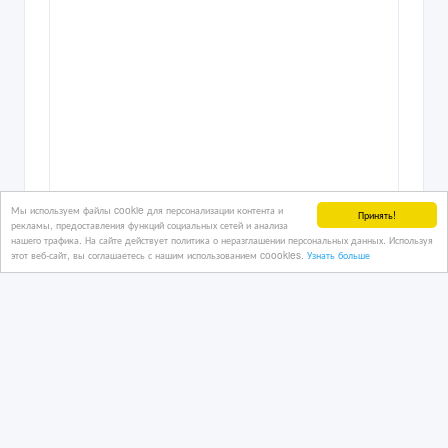
Мы используем файлы cookie для персонализации контента и
Принять!
рекламы, предоставления функций социальных сетей и анализа
нашего трафика. На сайте действует политика о неразглашении персональных данных. Используя
этот веб-сайт, вы соглашаетесь с нашим использованием coookies.
Узнать больше
Детский Гироскутер 10 дюймов БУ в
отличном состоянии. Блютуз, зарядка
24/07/2025 08:46
Товары для детей
Казахстан, Астана