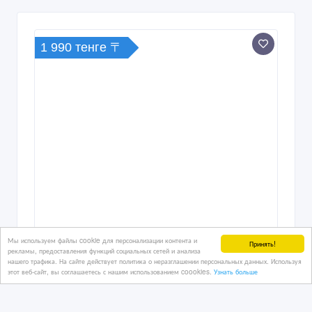
1 990 тенге 〒
Мы используем файлы cookie для персонализации контента и
Принять!
рекламы, предоставления функций социальных сетей и анализа
нашего трафика. На сайте действует политика о неразглашении персональных данных. Используя
этот веб-сайт, вы соглашаетесь с нашим использованием coookies.
Узнать больше
Оригинальный Дождевик Orient
RCPE101. Универсальный размер.