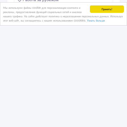
Казахстан, Астана
Мы используем файлы cookie для персонализации контента и
Принять!
рекламы, предоставления функций социальных сетей и анализа
нашего трафика. На сайте действует политика о неразглашении персональных данных. Используя
этот веб-сайт, вы соглашаетесь с нашим использованием coookies.
Узнать больше
1 тенге 〒
Стабильная работа для водителей
C+E. До 510 зл или 120 € в день
2 дн. назад