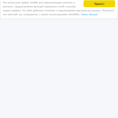
Мы используем файлы cookie для персонализации контента и
Принять!
рекламы, предоставления функций социальных сетей и анализа
нашего трафика. На сайте действует политика о неразглашении персональных данных. Используя
этот веб-сайт, вы соглашаетесь с нашим использованием coookies.
Узнать больше
30 дн. назад
Транспортные, экспедиторские, складские услуги
Казахстан, Астана
50 тенге 〒