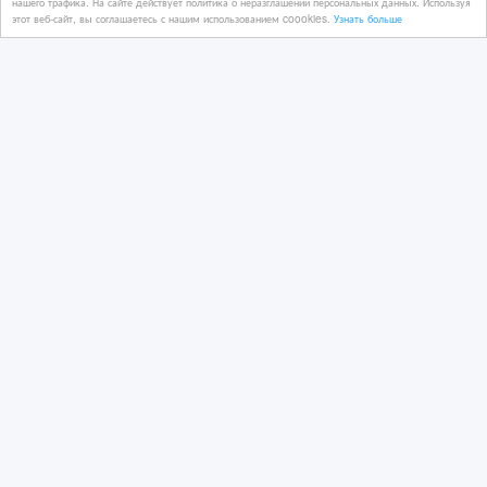
нашего трафика. На сайте действует политика о неразглашении персональных данных. Используя
этот веб-сайт, вы соглашаетесь с нашим использованием coookies.
Узнать больше
Прибыльный хостел в центре Астаны
12/03/2026 20:45
Коммерческая недвижимость, гаражи, стоянки
Казахстан, Астана