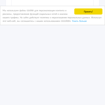
Мы используем файлы cookie для персонализации контента и
Принять!
рекламы, предоставления функций социальных сетей и анализа
нашего трафика. На сайте действует политика о неразглашении персональных данных. Используя
этот веб-сайт, вы соглашаетесь с нашим использованием coookies.
Узнать больше
Прибыльный хостел в центре Астаны
12/03/2026 20:45
Коммерческая недвижимость, гаражи, стоянки
Казахстан, Астана