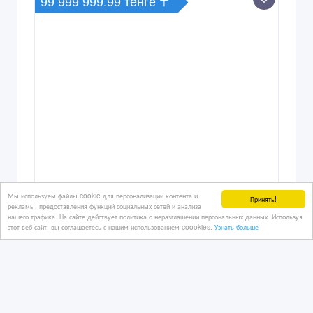
99 999 999.99 тенге 〒
Мы используем файлы cookie для персонализации контента и
Принять!
рекламы, предоставления функций социальных сетей и анализа
нашего трафика. На сайте действует политика о неразглашении персональных данных. Используя
этот веб-сайт, вы соглашаетесь с нашим использованием coookies.
Узнать больше
Прибыльный хостел в центре Астаны
12/03/2026 20:45