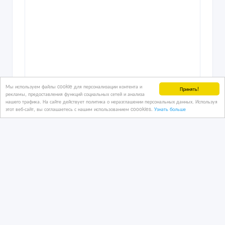
Мы используем файлы cookie для персонализации контента и
Принять!
рекламы, предоставления функций социальных сетей и анализа
нашего трафика. На сайте действует политика о неразглашении персональных данных. Используя
этот веб-сайт, вы соглашаетесь с нашим использованием coookies.
Узнать больше
Прибыльный хостел в центре Астаны
12/03/2026 20:45
Коммерческая недвижимость, гаражи, стоянки
Казахстан, Астана