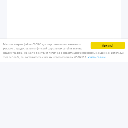
Мы используем файлы cookie для персонализации контента и
Принять!
рекламы, предоставления функций социальных сетей и анализа
нашего трафика. На сайте действует политика о неразглашении персональных данных. Используя
этот веб-сайт, вы соглашаетесь с нашим использованием coookies.
Узнать больше
Прибыльный хостел в центре Астаны
12/03/2026 20:45
Коммерческая недвижимость, гаражи, стоянки
Казахстан, Астана