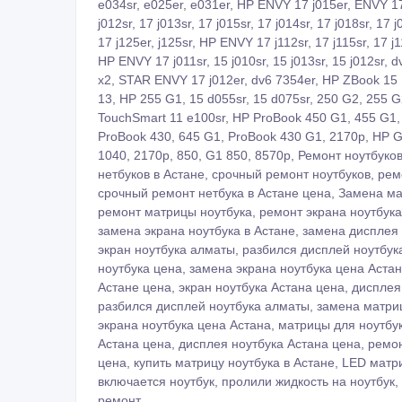
e034sr, e025er, e031er, HP ENVY 17 j015er, ENVY 17 j0
j012sr, 17 j013sr, 17 j015sr, 17 j014sr, 17 j018sr, 17 j
17 j125er, j125sr, HP ENVY 17 j112sr, 17 j115sr, 17 j11
HP ENVY 17 j011sr, 15 j010sr, 15 j013sr, 15 j012sr,
x2, STAR ENVY 17 j012er, dv6 7354er, HP ZBook 15 Mo
13, HP 255 G1, 15 d055sr, 15 d075sr, 250 G2, 255 
TouchSmart 11 e100sr, HP ProBook 450 G1, 455 G1,
ProBook 430, 645 G1, ProBook 430 G1, 2170p, HP G1
1040, 2170p, 850, G1 850, 8570p, Ремонт ноутбуко
нетбуков в Астане, срочный ремонт ноутбуков, рем
срочный ремонт нетбука в Астане цена, Замена ма
ремонт матрицы ноутбука, ремонт экрана ноутбука
замена экрана ноутбука в Астане, замена дисплея
экран ноутбука алматы, разбился дисплей ноутбук
ноутбука цена, замена экрана ноутбука цена Астан
Астане цена, экран ноутбука Астана цена, дисплея
разбился дисплей ноутбука алматы, замена матриц
экрана ноутбука цена Астана, матрицы для ноутбук
Астана цена, дисплея ноутбука Астана цена, ремон
цена, купить матрицу ноутбука в Астане, LED матр
включается ноутбук, пролили жидкость на ноутбук,
ремонт.