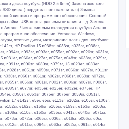
сткого диска ноутбука (HDD 2.5 9mm) Замена жесткого
а SSD диска (твердотельного накопителя) Замена
ционной системы и программного обеспечения. Сложный
ды пайки: USB-порты, разъемы питания и т. д. Замена
 в Астане. Чистка системы охлаждения ноутбука Астана.
ое программное обеспечение. Установка Windows,
туры, жесткие диски, материнские платы для ноутбуков:
e142er, HP Pavilion 15 n038sr, n083sr, n025sr, n038er,
er, n094er, n093sr, n093er, n055er, n092er, n026sr, n031sr,
15 n031er, n060er, n027er, n075er, n048sr, n033sr, n029sr,
sr, n091sr, n090sr, n080sr, n079sr, 15 n029er, n033er,
er, n028sr, n051sr, n059sr, n071sr, n066sr, n067sr, n011sr,
r, n030sr, n060sr, n061sr, n062sr, n068sr, n069sr, n072sr,
sr, n055sr, n056sr, n001sr, n002sr, n006sr, n007sr, n008sr,
sr, e095sr, e077sr, e035er, e025er, e032er, e075er, HP
d054er, d050sr, d053sr, d075er, d076er, d059sr, d051sr,
ilion 17 e142sr, e5er, e5sr, e113sr, e102sr, e105sr, e100sr,
r, e152sr, e162sr, e158sr, e165sr, e159sr, e153sr, e103sr,
r, e108sr, e110sr, e150sr, e035sr, e041sr, e040sr, e071sr,
r, e073er, e072er, e065sr, e036sr, e018sr, e066sr, e0sr,
r, e012sr, e011sr, e064sr, e063sr, e062sr, e061sr, e014sr,