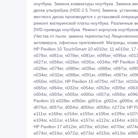
ноутбука. Замена клавиатуры ноутбука. Замена же
диска ультрабука (HDD 2.5 7mm) Замена, установк
жесткого диска производится с установкой опера
ремонт материнской платы ноутбука. Различные ви
DVD-привода ноутбука. Ремонт корпусов ноутбуков
(Чистка от пыли, замена термопасты) Лицензионн
антивируса, офисных приложений. Матрицы, клавиа
HP Pavilion 10 TouchSmart 10 e010sr, 11 e010sr, 17 
n078sr, n081sr, n078er, n081er, n095er, n095sr, n013
n027sr, n056er, n026er, n035sr, n034sr, HP Pavilion 
n028er, n079er, n080er, n035er, n088sr, n087sr, n089
n034er, n032er, n088er, n091er, n089er, n087er, n090
n050sr, n052sr, HP Pavilion 15 n070sr, n073sr, n010s
n065sr, n064sr, n032sr, n054sr, n053sr, n009sr, n063
n004sr, n003sr, n005sr, n000sr, n057sr, n058sr, e096
Pavilion 15 e028er, e060er, g001sr, g002sr, g000sr, 
d076sr, d057sr, d054sr, d056sr, d058sr, n272sr HP Pav
e111sr, e166sr, e154sr, e155sr, e106sr, e109sr, e107s
e104sr, e151sr, e156sr, e157sr, e112sr, e164sr, e161s
HP Pavilion 17 e012er, e070sr, e016er, e070er, e074e
e074sr, e016sr, e072sr, e073sr, e015sr, e013sr, e060s