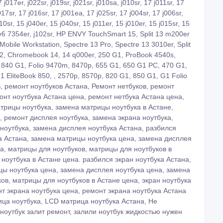
17er, j022sr, j019sr, j021sr, j010sa, j010sr, 17 j011sr, 17
017sr, 17 j016sr, 17 j001ea, 17 j025sr, 17 j004sr, 17 j006sr,
0sr, 15 j040er, 15 j040sr, 15 j011er, 15 j010er, 15 j015sr, 15
 dv6 7354er, j102sr, HP ENVY TouchSmart 15, Split 13 m200er
bile Workstation, Spectre 13 Pro, Spectre 13 3010er, Split
G2, Chromebook 14, 14 q000er, 250 G1, ProBook 4540s,
 840 G1, Folio 9470m, 8470p, 655 G1, 650 G1 PC, 470 G1,
 EliteBook 850, , 2570p, 8570p, 820 G1, 850 G1, G1 Folio
в, ремонт ноутбуков Астана, Ремонт нетбуков, ремонт
онт ноутбука Астана цена, ремонт нетбука Астана цена,
трицы ноутбука, замена матрицы ноутбука в Астане,
, ремонт дисплея ноутбука, замена экрана ноутбука,
 ноутбука, замена дисплея ноутбука Астана, разбился
а Астана, замена матрицы ноутбука цена, замена дисплея
а, матрицы для ноутбуков, матрицы для ноутбуков в
 ноутбука в Астане цена. разбился экран ноутбука Астана,
ы ноутбука цена, замена дисплея ноутбука цена, замена
ов, матрицы для ноутбуков в Астане цена, экран ноутбука
т экрана ноутбука цена, ремонт экрана ноутбука Астана
ица ноутбука, LCD матрица ноутбука Астана, Не
 ноутбук залит ремонт, залили ноутбук жидкостью нужен