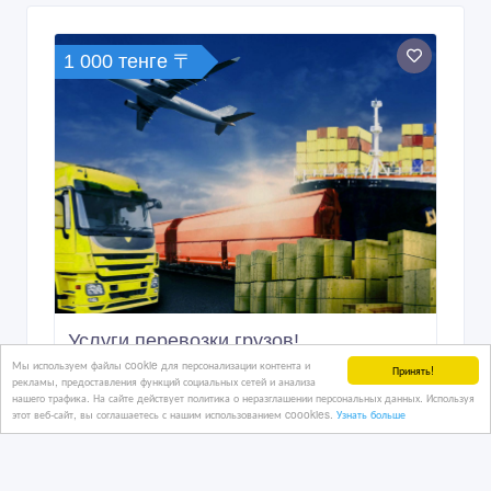
1 000 тенге 〒
Услуги перевозки грузов!
Мы используем файлы cookie для персонализации контента и
Принять!
рекламы, предоставления функций социальных сетей и анализа
нашего трафика. На сайте действует политика о неразглашении персональных данных. Используя
этот веб-сайт, вы соглашаетесь с нашим использованием coookies.
Узнать больше
07/07/2026 08:33
Транспортные, экспедиторские, складские услуги
Казахстан, Астана