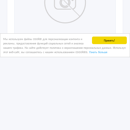
Мы используем файлы cookie для персонализации контента и
Принять!
рекламы, предоставления функций социальных сетей и анализа
нашего трафика. На сайте действует политика о неразглашении персональных данных. Используя
этот веб-сайт, вы соглашаетесь с нашим использованием coookies.
Узнать больше
Открыта вакансия на должность
помощника руководителя отдела
01/05/2023 12:50
Руководители
Казахстан, Астана
400 000 тенге 〒