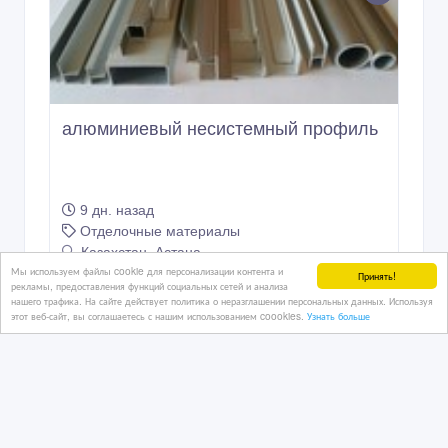
алюминиевый несистемный профиль
9 дн. назад
Отделочные материалы
Казахстан, Астана
Мы используем файлы cookie для персонализации контента и
Принять!
рекламы, предоставления функций социальных сетей и анализа
нашего трафика. На сайте действует политика о неразглашении персональных данных. Используя
этот веб-сайт, вы соглашаетесь с нашим использованием coookies.
Узнать больше
5 500 тенге 〒