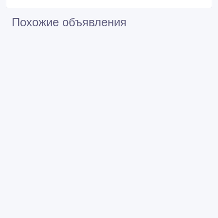
3 000 тенге 〒
Фруктовые букеты В Астане
3 000 тенге 〒
Гелеивые шарики в астане
180 тенге 〒
Похожие объявления