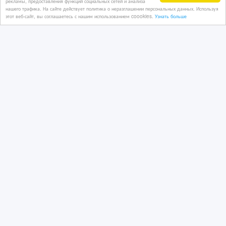
рекламы, предоставления функций социальных сетей и анализа
нашего трафика. На сайте действует политика о неразглашении персональных данных. Используя
этот веб-сайт, вы соглашаетесь с нашим использованием coookies.
Узнать больше
Приглашаем на детский футбольный
турнир в Сочи «Кубок Чёрного моря»
31/01/2026 08:04
Развлечения
Казахстан, Астана
80 тенге 〒