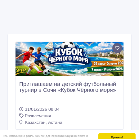
Приглашаем на детский футбольный
турнир в Сочи «Кубок Чёрного моря»
31/01/2026 08:04
Развлечения
Казахстан, Астана
Мы используем файлы cookie для персонализации контента и
80 тенге 〒
Принять!