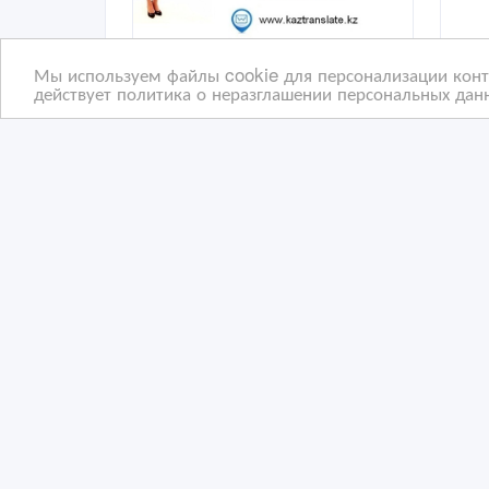
Мы используем файлы cookie для персонализации конте
действует политика о неразглашении персональных данн
Письменные и устные
Кач
переводы в Астане (3
и б
филиала)
бюр
2 час. назад
27
Переводы и копирайтинг
П
Казахстан, Астана
Ка
Copyright © 2009-2026 ВсеСделки. All rights reserved.