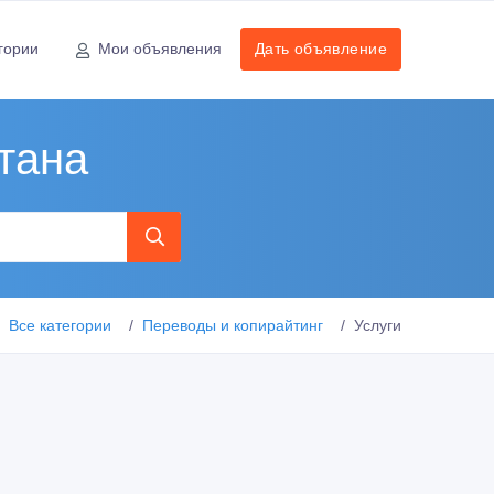
гории
Мои объявления
Дать объявление
тана
Все категории
Переводы и копирайтинг
Услуги