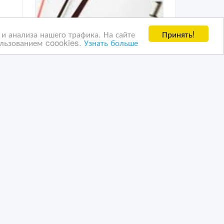
Принять!
и анализа нашего трафика. На сайте
ользованием coookies.
Узнать больше
качественный русско-
ий,
английский и англо-
русский перевод
26/10/2020 18:23
Переводы и копирайтинг
Казахстан, Астана