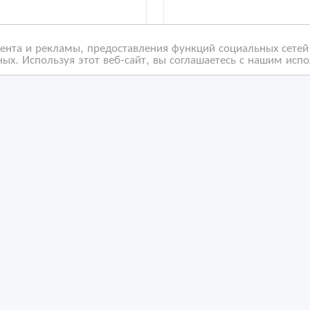
нта и рекламы, предоставления функций социальных сетей 
ых. Используя этот веб-сайт, вы соглашаетесь с нашим исп
ественные, недорогие
Перевод текстов с
ыстрые переводы в
английского на казахск
о «Archy»
русский и наоборот.
/03/2021 06:36
02/01/2021 20:43
ереводы и копирайтинг
Переводы и копирайтинг
захстан, Астана
Казахстан, Астана