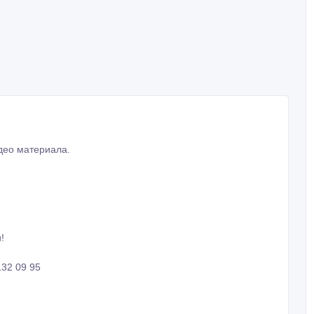
део материала.
!
132 09 95